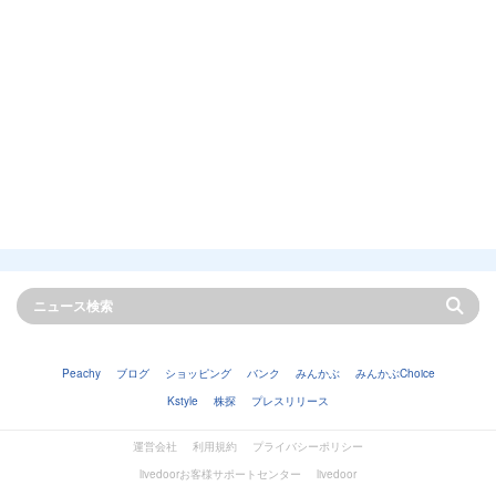
Peachy
ブログ
ショッピング
バンク
みんかぶ
みんかぶChoice
Kstyle
株探
プレスリリース
運営会社
利用規約
プライバシーポリシー
livedoorお客様サポートセンター
livedoor