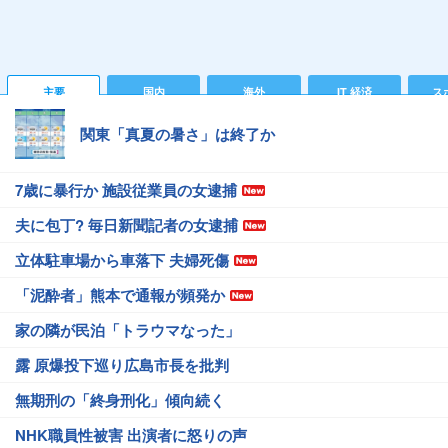
主要
国内
海外
IT 経済
ス
関東「真夏の暑さ」は終了か
7歳に暴行か 施設従業員の女逮捕
夫に包丁? 毎日新聞記者の女逮捕
立体駐車場から車落下 夫婦死傷
「泥酔者」熊本で通報が頻発か
家の隣が民泊「トラウマなった」
露 原爆投下巡り広島市長を批判
無期刑の「終身刑化」傾向続く
NHK職員性被害 出演者に怒りの声