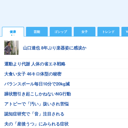
健康
芸能
ゴシップ
女子
トレンド
Y
山口達也 8年ぶり楽器姿に感涙か
運動より代謝 人体の省エネ戦略
大食い女子 46キロ体型の秘密
バランスボール毎日10分で20kg減
躁状態引き起こしかねないNG行動
アトピーで「汚い」扱いされ苦悩
認知症研究で「音」注目される
夫の「産後うつ」にみられる症状