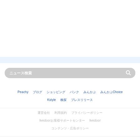
Peachy
ブログ
ショッピング
バンク
みんかぶ
みんかぶChoice
Kstyle
株探
プレスリリース
運営会社
利用規約
プライバシーポリシー
livedoorお客様サポートセンター
livedoor
コンテンツ・広告ポリシー