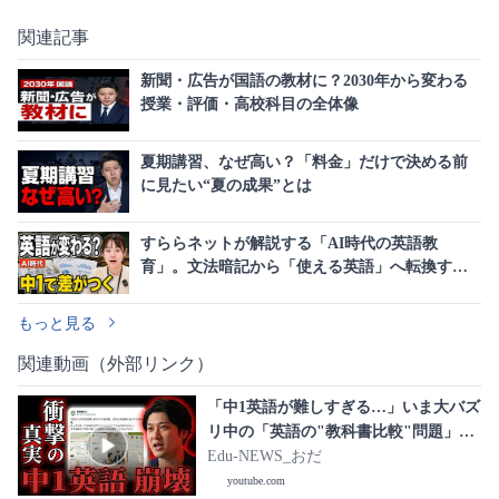
関連記事
新聞・広告が国語の教材に？2030年から変わる
授業・評価・高校科目の全体像
夏期講習、なぜ高い？「料金」だけで決める前
に見たい“夏の成果”とは
すららネットが解説する「AI時代の英語教
育」。文法暗記から「使える英語」へ転換する
次期指導要領の全貌
もっと見る
関連動画（外部リンク）
「中1英語が難しすぎる…」いま大バズ
リ中の「英語の"教科書比較"問題」を
徹底検証
Edu-NEWS_おだ
youtube.com