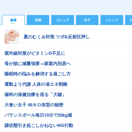
健康
芸能
ゴシップ
女子
トレンド
Y
夏のむくみ対策 ツボ&反射区押し
紫外線対策がビタミンD不足に
母が娘に減量強要→家庭内別居へ
睡眠時の悩みを解消する過ごし方
運動より代謝 人体の省エネ戦略
歯科の保健治療を巡る「大嘘」
大食い女子 46キロ体型の秘密
バランスボール毎日10分で20kg減
躁状態引き起こしかねないNG行動