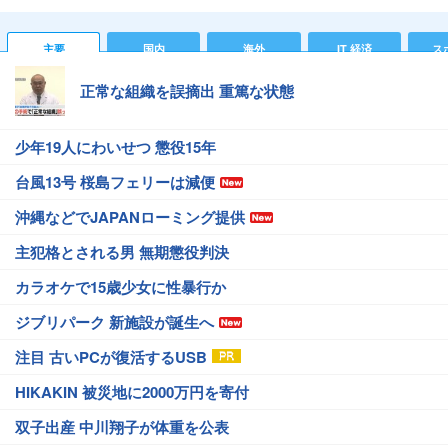
主要
国内
海外
IT 経済
ス
正常な組織を誤摘出 重篤な状態
少年19人にわいせつ 懲役15年
台風13号 桜島フェリーは減便
沖縄などでJAPANローミング提供
主犯格とされる男 無期懲役判決
カラオケで15歳少女に性暴行か
ジブリパーク 新施設が誕生へ
注目 古いPCが復活するUSB
HIKAKIN 被災地に2000万円を寄付
双子出産 中川翔子が体重を公表