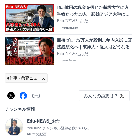
19.5億円の税金を投じた新設大学に入
学者たった39人｜武雄アジア大学はな
ぜ失敗したのか
Edu-NEWS_おだ
youtube.com
面接ゼロで2万人が殺到…年内入試に面
接必須化へ｜東洋大・近大はどうなる
Edu-NEWS_おだ
youtube.com
#仕事・教育ニュース
みんなの感想は？
チャンネル情報
Edu-NEWS_おだ
YouTube チャンネル登録者数 2430人
68 本の動画