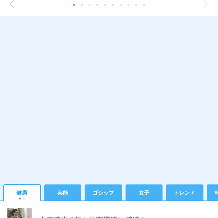
健康
芸能
ゴシップ
女子
トレンド
Y