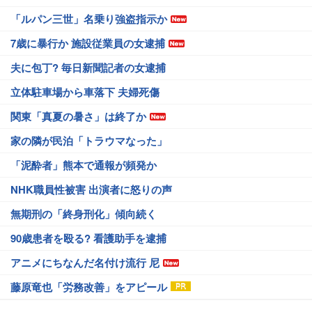
「ルパン三世」名乗り強盗指示か
7歳に暴行か 施設従業員の女逮捕
夫に包丁? 毎日新聞記者の女逮捕
立体駐車場から車落下 夫婦死傷
関東「真夏の暑さ」は終了か
家の隣が民泊「トラウマなった」
「泥酔者」熊本で通報が頻発か
NHK職員性被害 出演者に怒りの声
無期刑の「終身刑化」傾向続く
90歳患者を殴る? 看護助手を逮捕
アニメにちなんだ名付け流行 尼
藤原竜也「労務改善」をアピール