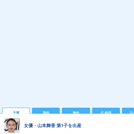
主要
国内
海外
IT 経済
ス
女優・山本舞香 第1子を出産