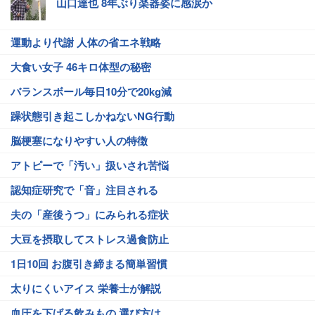
山口達也 8年ぶり楽器姿に感涙か
運動より代謝 人体の省エネ戦略
大食い女子 46キロ体型の秘密
バランスボール毎日10分で20kg減
躁状態引き起こしかねないNG行動
脳梗塞になりやすい人の特徴
アトピーで「汚い」扱いされ苦悩
認知症研究で「音」注目される
夫の「産後うつ」にみられる症状
大豆を摂取してストレス過食防止
1日10回 お腹引き締まる簡単習慣
太りにくいアイス 栄養士が解説
血圧を下げる飲みもの 選び方は