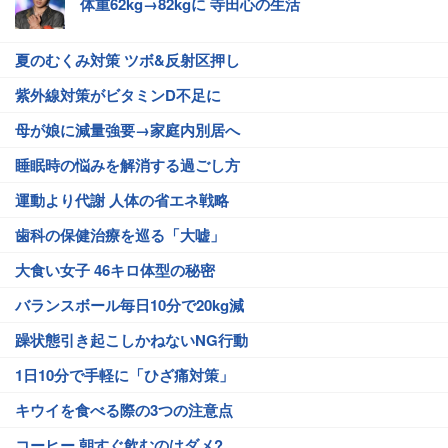
体重62kg→82kgに 寺田心の生活
夏のむくみ対策 ツボ&反射区押し
紫外線対策がビタミンD不足に
母が娘に減量強要→家庭内別居へ
睡眠時の悩みを解消する過ごし方
運動より代謝 人体の省エネ戦略
歯科の保健治療を巡る「大嘘」
大食い女子 46キロ体型の秘密
バランスボール毎日10分で20kg減
躁状態引き起こしかねないNG行動
1日10分で手軽に「ひざ痛対策」
キウイを食べる際の3つの注意点
コーヒー 朝すぐ飲むのはダメ?