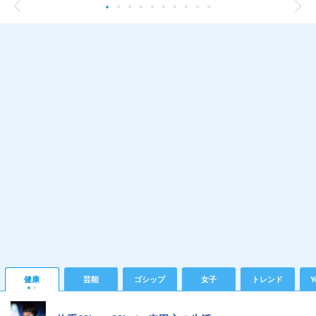
健康
芸能
ゴシップ
女子
トレンド
Y