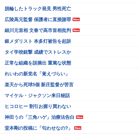
脱輪したトラック発見 男性死亡
広陵高元監督 保護者に直接謝罪
細川元首相 文春で高市首相批判
銀メダリスト 本多灯被告を起訴
タイ学校銃撃 成績でストレスか
正常な組織を誤摘出 重篤な状態
れいわの新党名「覚えづらい」
楽天から死球5個 新庄監督が苦言
マイケル・ジャクソン来日秘話
ヒコロヒー 割引お握り買わない
神田うの「三角ハゲ」治療法告白
堂本剛の投稿に「匂わせなの?」