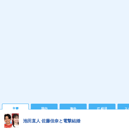
主要
国内
海外
IT 経済
ス
池田直人 佐藤佳奈と電撃結婚