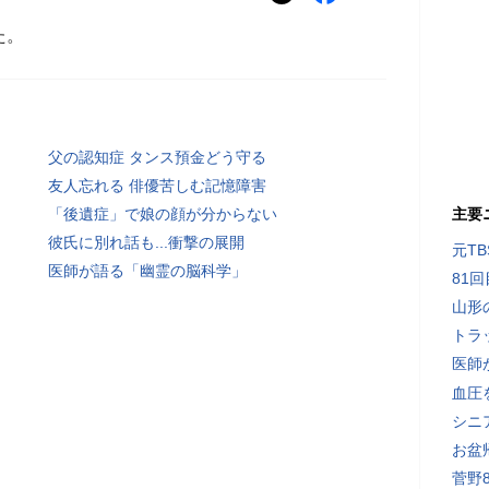
た。
父の認知症 タンス預金どう守る
友人忘れる 俳優苦しむ記憶障害
「後遺症」で娘の顔が分からない
主要
彼氏に別れ話も...衝撃の展開
元T
医師が語る「幽霊の脳科学」
81
山形
トラ
医師
血圧
シニ
お盆
菅野