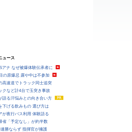
ニュース
BSアナ なぜ被爆体験伝承者に
回目の原爆忌 露や中は不参加
の高速道でトラック同士追突
ックなど計4台で玉突き事故
が語る汗悩みとの向き合い方
を下げる飲みもの 選び方は
アが夜行バス利用 体験語る
帰省「予定なし」が約半数
8連勝ならず 指揮官が擁護