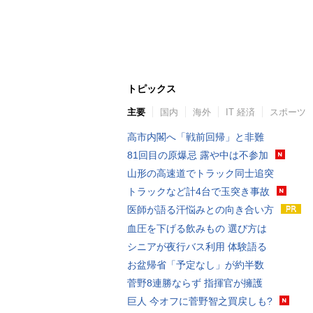
トピックス
主要
国内
海外
IT 経済
スポーツ
高市内閣へ「戦前回帰」と非難
81回目の原爆忌 露や中は不参加
山形の高速道でトラック同士追突
トラックなど計4台で玉突き事故
医師が語る汗悩みとの向き合い方
血圧を下げる飲みもの 選び方は
シニアが夜行バス利用 体験語る
お盆帰省「予定なし」が約半数
菅野8連勝ならず 指揮官が擁護
巨人 今オフに菅野智之買戻しも?