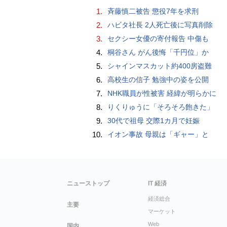
1.
斉藤慎二被告 懲役7年を求刑
2.
ハビタ社長 2人死亡後に写真削除
3.
セクシー女優の寄付報告 中傷も
4.
桐谷さん がん後悔「千円位」か
5.
シャインマスカット約400房盗難
6.
高校生の信子 勉強中の姿を公開
7.
NHK職員が性被害 経緯が明らかに
8.
りくりゅうに「そろそろ飽きた」
9.
30代で祖母 交際1カ月で妊娠
10.
イオン事故 母親は「ギャー」と
ニューストップ
IT 経済
経済総合
主要
マーケット
Web
国内