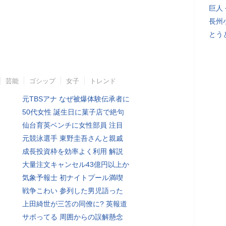
巨人
長州
とう
芸能
ゴシップ
女子
トレンド
元TBSアナ なぜ被爆体験伝承者に
50代女性 誕生日に菓子店で絶句
仙台育英ベンチに女性部員 注目
元競泳選手 東野圭吾さんと親戚
成長投資枠を効率よく利用 解説
大量注文キャンセル43億円以上か
気象予報士 初ナイトプール満喫
戦争こわい 参列した男児語った
上田綺世が三笘の同僚に? 英報道
サボってる 周囲からの誤解懸念