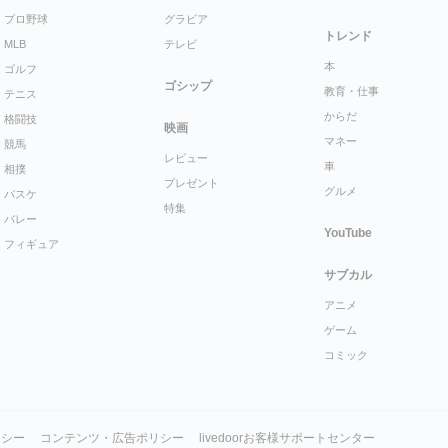
プロ野球
グラビア
トレンド
MLB
テレビ
本
ゴルフ
ゴシップ
教育・仕事
テニス
からだ
格闘技
映画
マネー
競馬
レビュー
車
相撲
プレゼント
グルメ
バスケ
特集
バレー
YouTube
フィギュア
サブカル
アニメ
ゲーム
コミック
リシー
コンテンツ・広告ポリシー
livedoorお客様サポートセンター