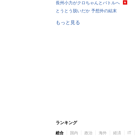
長州小力がクロちゃんとバトルへ
とうとう脱いだか 予想外の結末
もっと見る
ランキング
総合
国内
政治
海外
経済
IT