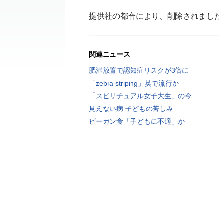
提供社の都合により、削除されまし
関連ニュース
肥満放置で認知症リスクが3倍に
「zebra striping」英で流行か
「スピリチュアル女子大生」の今
見えない病 子どもの苦しみ
ビーガン食「子どもに不適」か