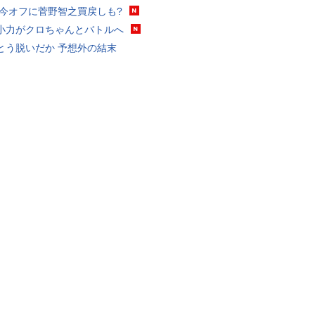
 今オフに菅野智之買戻しも?
小力がクロちゃんとバトルへ
とう脱いだか 予想外の結末