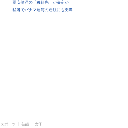
冨安健洋の「移籍先」が決定か
猛暑でパナマ運河の通航にも支障
スポーツ
芸能
女子