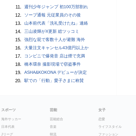
11.
週刊少年ジャンプ 初100万部割れ
12.
ソープ通報 元従業員のその後
13.
山本前代表「洗礼受けたね」連絡
14.
三山凌輝がX更新 総ツッコミ
15.
強烈な屁で客数十人が避難 海外
16.
大量注文キャンセル43億円以上か
17.
コンビニで爆発音 店は煙で充満
18.
橋本環奈 撮影現場で窃盗事件
19.
ASHA&KOKONA デビューが決定
20.
駅での「行動」愛子さまに称賛
スポーツ
芸能
女子
海外サッカー
芸能総合
恋愛
日本代表
音楽
ライフスタイル
Jリーグ
韓流
ファッション