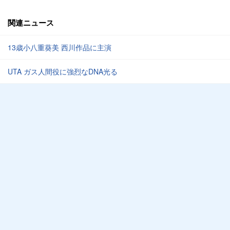
関連ニュース
13歳小八重葵美 西川作品に主演
UTA ガス人間役に強烈なDNA光る