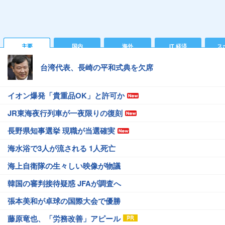
主要
国内
海外
IT 経済
ス
台湾代表、長崎の平和式典を欠席
イオン爆発「貴重品OK」と許可か
JR東海夜行列車が一夜限りの復刻
長野県知事選挙 現職が当選確実
海水浴で3人が流される 1人死亡
海上自衛隊の生々しい映像が物議
韓国の審判接待疑惑 JFAが調査へ
張本美和が卓球の国際大会で優勝
藤原竜也、「労務改善」アピール