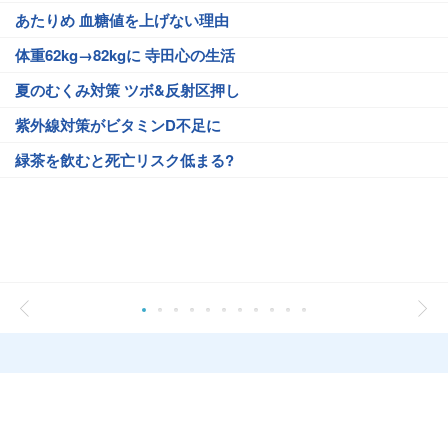
あたりめ 血糖値を上げない理由
体重62kg→82kgに 寺田心の生活
夏のむくみ対策 ツボ&反射区押し
紫外線対策がビタミンD不足に
緑茶を飲むと死亡リスク低まる?