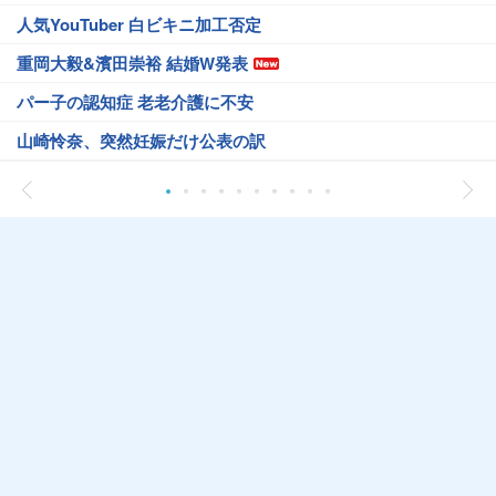
人気YouTuber 白ビキニ加工否定
重岡大毅&濱田崇裕 結婚W発表
パー子の認知症 老老介護に不安
山崎怜奈、突然妊娠だけ公表の訳