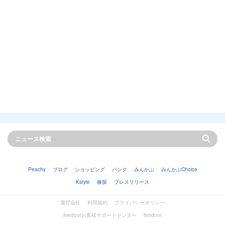
Peachy
ブログ
ショッピング
バンク
みんかぶ
みんかぶChoice
Kstyle
株探
プレスリリース
運営会社
利用規約
プライバシーポリシー
livedoorお客様サポートセンター
livedoor