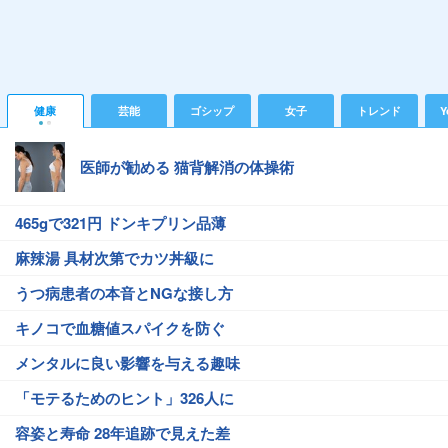
健康
芸能
ゴシップ
女子
トレンド
Y
医師が勧める 猫背解消の体操術
465gで321円 ドンキプリン品薄
麻辣湯 具材次第でカツ丼級に
うつ病患者の本音とNGな接し方
キノコで血糖値スパイクを防ぐ
メンタルに良い影響を与える趣味
「モテるためのヒント」326人に
容姿と寿命 28年追跡で見えた差