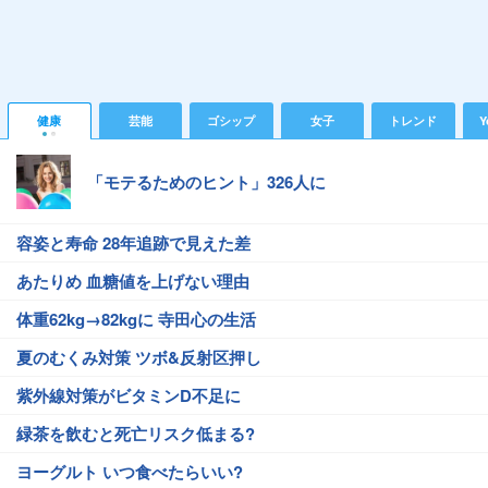
健康
芸能
ゴシップ
女子
トレンド
Y
「モテるためのヒント」326人に
容姿と寿命 28年追跡で見えた差
あたりめ 血糖値を上げない理由
体重62kg→82kgに 寺田心の生活
夏のむくみ対策 ツボ&反射区押し
紫外線対策がビタミンD不足に
緑茶を飲むと死亡リスク低まる?
ヨーグルト いつ食べたらいい?