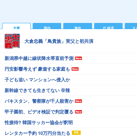
主要
国内
海外
IT 経済
ス
大倉忠義「鳥貴族」実父と初共演
新潟県中越に線状降水帯直前予測
円安影響考えず 豪遊する家庭も
子ども追い マンションへ侵入か
新幹線できても生きてない 辛辣
パキスタン、警察隊が千人殺害か
甲子園初、ビデオ検証で判定覆る
性接待? 韓国サッカー協会が釈明
レンタカー予約 10万円分当たる