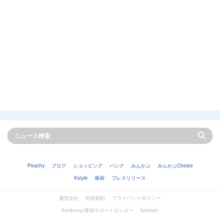
Peachy
ブログ
ショッピング
バンク
みんかぶ
みんかぶChoice
Kstyle
株探
プレスリリース
運営会社
利用規約
プライバシーポリシー
livedoorお客様サポートセンター
livedoor