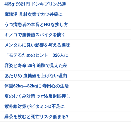
465gで321円 ドンキプリン品薄
麻辣湯 具材次第でカツ丼級に
うつ病患者の本音とNGな接し方
キノコで血糖値スパイクを防ぐ
メンタルに良い影響を与える趣味
「モテるためのヒント」326人に
容姿と寿命 28年追跡で見えた差
あたりめ 血糖値を上げない理由
体重62kg→82kgに 寺田心の生活
夏のむくみ対策 ツボ&反射区押し
紫外線対策がビタミンD不足に
緑茶を飲むと死亡リスク低まる?