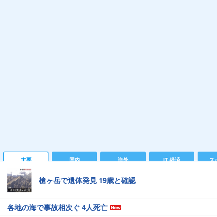
主要
国内
海外
IT 経済
ス
槍ヶ岳で遺体発見 19歳と確認
各地の海で事故相次ぐ 4人死亡