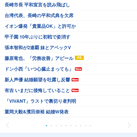
長崎市長 平和宣言を読み飛ばし
台湾代表、長崎の平和式典を欠席
イオン爆発「貴重品OK」と許可か
甲子園 10年ぶりに初戦で姿消す
張本智和が2連覇 妹とアベックV
藤原竜也、「労務改善」アピール
ドン小西「いつ心臓止まっても」
新人声優 結婚願望を吐露し反響
有吉 いまだに後悔していること
「VIVANT」ラストで裏切り者判明
重岡大毅&濱田崇裕 結婚W発表