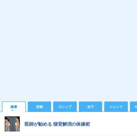
健康
芸能
ゴシップ
女子
トレンド
Y
医師が勧める 猫背解消の体操術