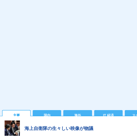
主要
国内
海外
IT 経済
ス
海上自衛隊の生々しい映像が物議