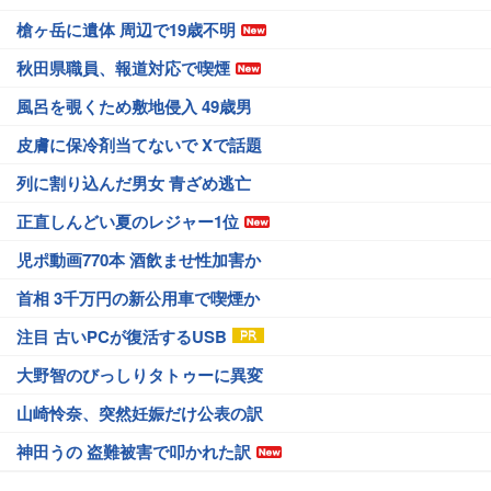
槍ヶ岳に遺体 周辺で19歳不明
秋田県職員、報道対応で喫煙
風呂を覗くため敷地侵入 49歳男
皮膚に保冷剤当てないで Xで話題
列に割り込んだ男女 青ざめ逃亡
正直しんどい夏のレジャー1位
児ポ動画770本 酒飲ませ性加害か
首相 3千万円の新公用車で喫煙か
注目 古いPCが復活するUSB
大野智のびっしりタトゥーに異変
山崎怜奈、突然妊娠だけ公表の訳
神田うの 盗難被害で叩かれた訳