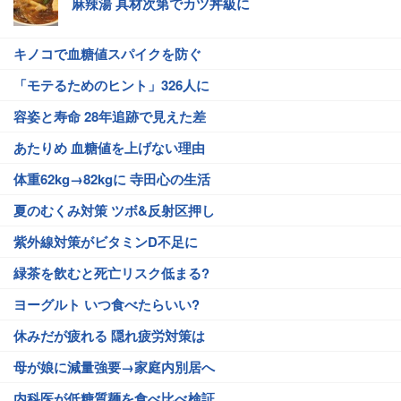
麻辣湯 具材次第でカツ丼級に
キノコで血糖値スパイクを防ぐ
「モテるためのヒント」326人に
容姿と寿命 28年追跡で見えた差
あたりめ 血糖値を上げない理由
体重62kg→82kgに 寺田心の生活
夏のむくみ対策 ツボ&反射区押し
紫外線対策がビタミンD不足に
緑茶を飲むと死亡リスク低まる?
ヨーグルト いつ食べたらいい?
休みだが疲れる 隠れ疲労対策は
母が娘に減量強要→家庭内別居へ
内科医が低糖質麺を食べ比べ検証