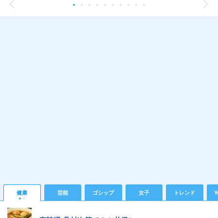
健康
芸能
ゴシップ
女子
トレンド
Y