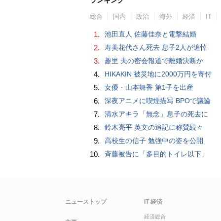
総合
国内
政治
海外
経済
IT
1.
池田直人 佐藤佳奈と電撃結婚
2.
寿美花代さん死去 息子2人が追悼
3.
趣里 夫の密会報道で離婚決断か
4.
HIKAKIN 被災地に2000万円を寄付
5.
女優・山本舞香 第1子を出産
6.
深夜アニメに喫煙描写 BPOで議論
7.
清水アキラ「無念」息子の死去に
8.
鈴木亮平 英文の追記に称賛続々
9.
高校生の信子 勉強中の姿を公開
10.
斉藤被告に「多目的トイレ以下」
ニューストップ
IT 経済
経済総合