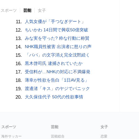
スポーツ
芸能
女子
11.
人気女優が「手つなぎデート」
12.
ちいかわ 14日間で興収50億突破
13.
みな実を守った? 粋な行動に称賛
14.
NHK職員性被害 出演者に怒りの声
15.
「パパ」の文字消え完全沈黙続く
16.
黒木啓司氏 逮捕されていたか
17.
受信料が…NHKの対応に不満爆発
18.
薄幸が性欲を告白「1日AV見る」
19.
渡邊渚「キス」のヤジでパニック
20.
大久保佳代子 50代の性欲事情
スポーツ
芸能
女子
海外サッカー
芸能総合
恋愛