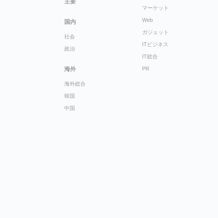
主要
マーケット
Web
国内
ガジェット
社会
ITビジネス
政治
IT総合
海外
PR
海外総合
韓国
中国