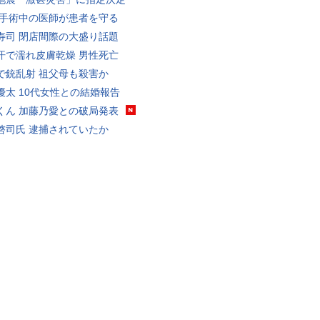
 手術中の医師が患者を守る
寿司 閉店間際の大盛り話題
汗で濡れ皮膚乾燥 男性死亡
で銃乱射 祖父母も殺害か
優太 10代女性との結婚報告
くん 加藤乃愛との破局発表
啓司氏 逮捕されていたか