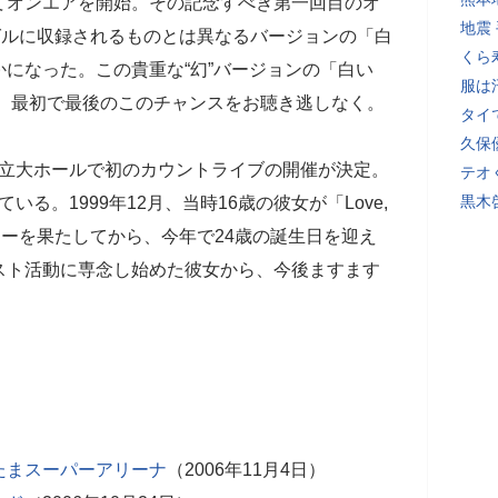
てオンエアを開始。その記念すべき第一回目のオ
地震
グルに収録されるものとは異なるバージョンの「白
くら
になった。この貴重な“幻”バージョンの「白い
服は
み。最初で最後のこのチャンスをお聴き逃しなく。
タイ
久保
国立大ホールで初のカウントライブの開催が決定。
テオ
黒木
いる。1999年12月、当時16歳の彼女が「Love,
撃のデビューを果たしてから、今年で24歳の誕生日を迎え
スト活動に専念し始めた彼女から、今後ますます
たまスーパーアリーナ
（2006年11月4日）