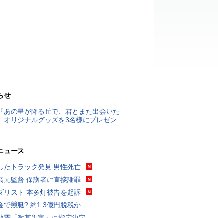
らせ
『あの星が降る丘で、君とまた出会いた
』オリジナルグッズを3名様にプレゼン
ニュース
したトラック発見 男性死亡
高元監督 保護者に直接謝罪
ダリスト 本多灯被告を起訴
金で競艇? 約1.3億円脱税か
地震「激甚災害」に指定決定