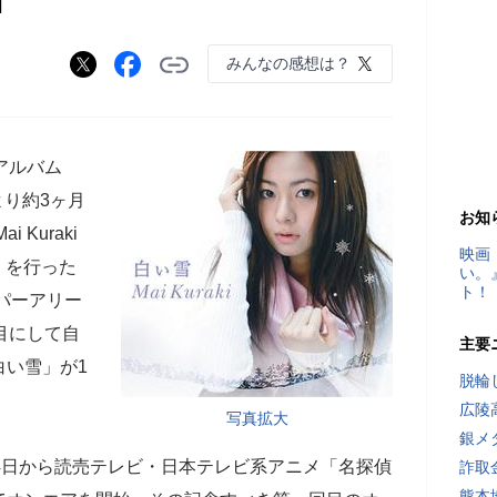
みんなの感想は？
アルバム
より約3ヶ月
お知
Kuraki
映画
VE」を行った
い。
ト！
ーパーアリー
目にして自
主要
白い雪」が1
脱輪
広陵
写真拡大
銀メ
4日から読売テレビ・日本テレビ系アニメ「名探偵
詐取
熊本