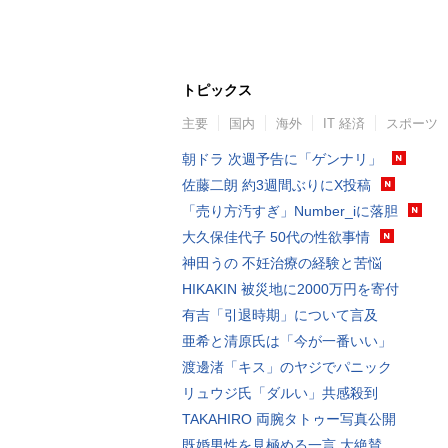
トピックス
主要
国内
海外
IT 経済
スポーツ
朝ドラ 次週予告に「ゲンナリ」
佐藤二朗 約3週間ぶりにX投稿
「売り方汚すぎ」Number_iに落胆
大久保佳代子 50代の性欲事情
神田うの 不妊治療の経験と苦悩
HIKAKIN 被災地に2000万円を寄付
有吉「引退時期」について言及
亜希と清原氏は「今が一番いい」
渡邊渚「キス」のヤジでパニック
リュウジ氏「ダルい」共感殺到
TAKAHIRO 両腕タトゥー写真公開
既婚男性を見極める一言 大絶賛