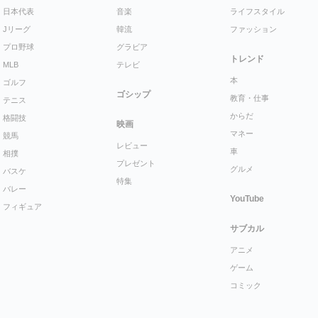
日本代表
音楽
ライフスタイル
Jリーグ
韓流
ファッション
プロ野球
グラビア
トレンド
MLB
テレビ
本
ゴルフ
ゴシップ
教育・仕事
テニス
からだ
格闘技
映画
マネー
競馬
レビュー
車
相撲
プレゼント
グルメ
バスケ
特集
バレー
YouTube
フィギュア
サブカル
アニメ
ゲーム
コミック