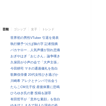
芸能
ゴシップ
女子
トレンド
世界初の男性VTuber 引退を発表
執行猶予つけば御の字 記者指摘
バカヤロー…人気声優が別れ悲痛
おぎやはぎ「おじさん」論争嘆き
久保田が小声の会で「大声主張」
今田耕司 マネの通過儀礼を告白
歌舞伎俳優 20代女性ひき逃げか
川崎希 アレクとナンパで出会う
たらこCM元子役 産後体重に悲鳴
ひろゆき氏の妻 投稿を謝罪
有田哲平が「意外な素顔」を告白
ゆきぽよ まるで別人な現在の姿