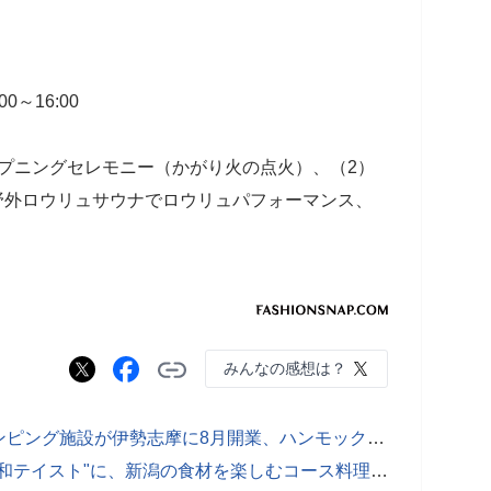
0～16:00
」オープニングセレモニー（かがり火の点火）、（2）
ント（野外ロウリュサウナでロウリュパフォーマンス、
みんなの感想は？
東海エリア初のドームテント型グランピング施設が伊勢志摩に8月開業、ハンモック体験も
スノーピークのグランピング施設が"和テイスト"に、新潟の食材を楽しむコース料理も提供