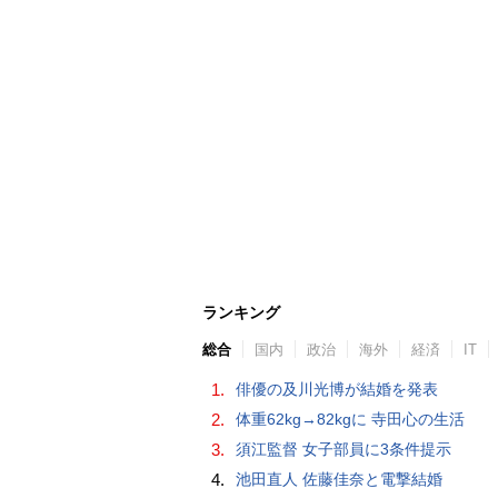
ランキング
総合
国内
政治
海外
経済
IT
1.
俳優の及川光博が結婚を発表
2.
体重62kg→82kgに 寺田心の生活
3.
須江監督 女子部員に3条件提示
4.
池田直人 佐藤佳奈と電撃結婚