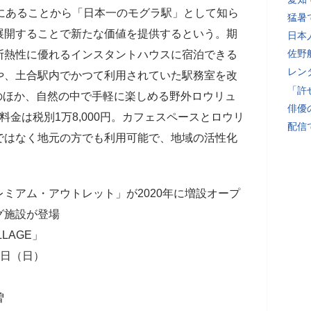
にあることから「日本一のモグラ駅」として知ら
猛暑
展開することで新たな価値を提供するという。期
日本
佐野
断熱性に優れるインスタントハウスに宿泊できる
レン
や、土合駅内でかつて利用されていた駅務室を改
「許
」のほか、自然の中で手軽に楽しめる野外ロウリュ
俳優
金は税別1万8,000円。カフェスペースとロウリ
配信
ではなく地元の方でも利用可能で、地域の活性化
ミアム・アウトレット」が2020年に増設オープ
グ施設が登場
LAGE」
2日（日）
曽