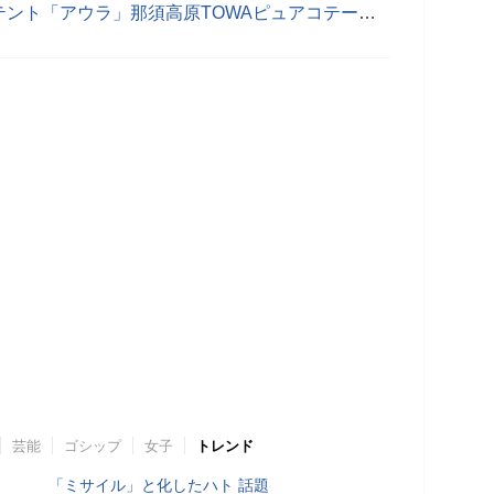
日本初となる北欧製の透明ドーム型テント「アウラ」那須高原TOWAピュアコテージグランピングエリアに導入
芸能
ゴシップ
女子
トレンド
「ミサイル」と化したハト 話題