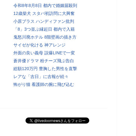
令和8年8月8日 都内で婚姻届殺到
12歳柴犬 スタバ初訪問に大興奮
小原ブラス ハンディファン批判
「8」3つ並ぶ縁起日 都内で入籍
鬼怒川廃ホテル 8階壁画の描き方
サイゼが化ける 神アレンジ
外面の良い義母 誤爆LINEで一変
蒼井優ドラマ 粉チーズ飛ぶ告白
総額120万円 豊胸した男性を直撃
レアな「吉日」に吉報が続々
怖がり猫 看護師の腕に飛び込む