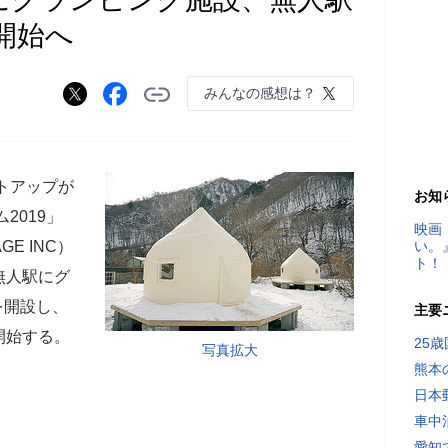
開始へ
みんなの感想は？
トアップが
お知
2019」
映画
E INC）
い。
ト！
無人駅にグ
」を開設し、
主要
開始する。
25
写真拡大
熊本
日本
車中
愛知