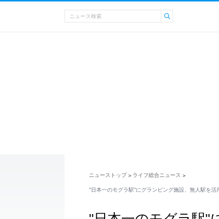
ニューストップ
ライフ総合ニュース
>
>
"日本一のモグラ駅"にグランピング施設、無人駅を活
"日本一のモグラ駅