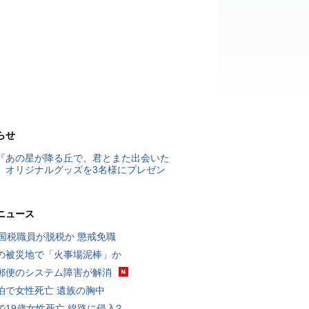
らせ
『あの星が降る丘で、君とまた出会いた
』オリジナルグッズを3名様にプレゼン
ニュース
歳国税職員が脱税か 懲戒免職
の被災地で「火事場泥棒」か
郵便のシステム障害が解消
泊で女性死亡 遺族の胸中
で19歳女性死亡 線路に侵入?