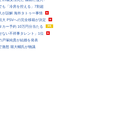
でも「冷房を控える」7割超
人が誤解 海外タトゥー事情
航大 PSVへの完全移籍が決定
タカー予約 10万円分当たる
せない不祥事タレント」1位
の戸塚純貴が結婚を発表
で激怒 堀大輔氏が物議