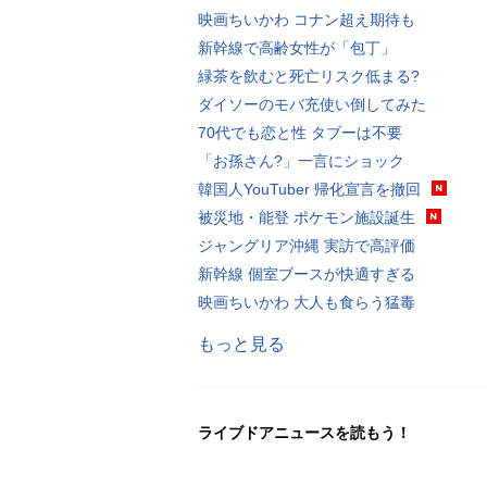
映画ちいかわ コナン超え期待も
新幹線で高齢女性が「包丁」
緑茶を飲むと死亡リスク低まる?
ダイソーのモバ充使い倒してみた
70代でも恋と性 タブーは不要
「お孫さん?」一言にショック
韓国人YouTuber 帰化宣言を撤回
被災地・能登 ポケモン施設誕生
ジャングリア沖縄 実訪で高評価
新幹線 個室ブースが快適すぎる
映画ちいかわ 大人も食らう猛毒
もっと見る
ライブドアニュースを読もう！