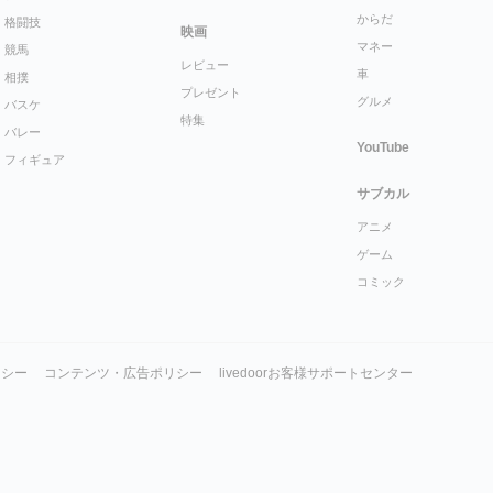
からだ
格闘技
映画
マネー
競馬
レビュー
車
相撲
プレゼント
グルメ
バスケ
特集
バレー
YouTube
フィギュア
サブカル
アニメ
ゲーム
コミック
リシー
コンテンツ・広告ポリシー
livedoorお客様サポートセンター