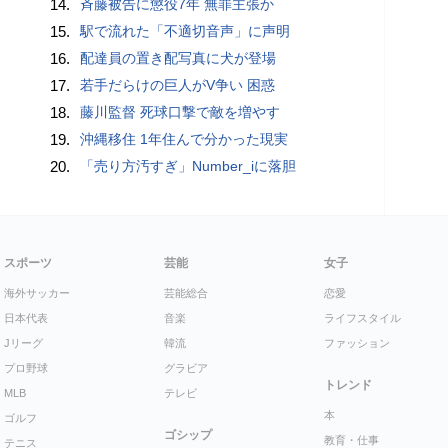
14.
斉藤被告に懲役7年 無罪主張か
15.
駅で流れた「不適切音声」に声明
16.
配達員の置き配写真に犬が登場
17.
若手だらけの巨人がV争い 困惑
18.
藤川監督 死球口撃で敵を増やす
19.
沖縄移住 1年住んで分かった現実
20.
「売り方汚すぎ」Number_iに落胆
スポーツ
芸能
女子
海外サッカー
芸能総合
恋愛
日本代表
音楽
ライフスタイル
Jリーグ
韓流
ファッション
プロ野球
グラビア
トレンド
MLB
テレビ
本
ゴルフ
ゴシップ
教育・仕事
テニス