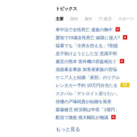
トピックス
主要
国内
海外
IT 経済
スポーツ
車中泊で女性死亡 遺族の胸中
愛知で19歳女性死亡 線路に侵入?
猛暑でも「冷房を控える」7割超
息子助けようとした父 意識不明
被災の熊本 室外機の窃盗相次ぐ
池袋暴走事故 加害者家族の苦悩
ケニア人と結婚「差別」のリアル
レンタカー予約 10万円分当たる
スクバル「デトロイト戻りたい」
俳優の戸塚純貴が結婚を発表
森脇健児 絶頂期は年収「1億円」
配信で激怒 堀大輔氏が物議
もっと見る