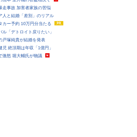
暴走事故 加害者家族の苦悩
ア人と結婚「差別」のリアル
タカー予約 10万円分当たる
バル「デトロイト戻りたい」
の戸塚純貴が結婚を発表
健児 絶頂期は年収「1億円」
で激怒 堀大輔氏が物議