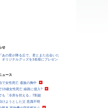
らせ
『あの星が降る丘で、君とまた出会いた
』オリジナルグッズを3名様にプレゼン
ニュース
泊で女性死亡 遺族の胸中
で19歳女性死亡 線路に侵入?
でも「冷房を控える」7割超
助けようとした父 意識不明
の熊本 室外機の窃盗相次ぐ