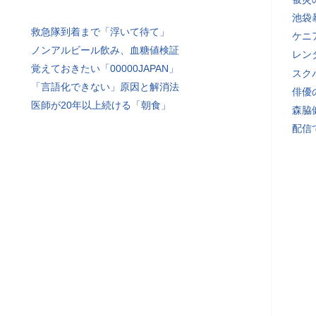
池袋
救急隊到着まで「浮いて待て」
ケニ
ノンアルビール飲み、血糖値検証
レン
覚えておきたい「00000JAPAN」
スク
「言語化できない」原因と解消法
俳優
医師が20年以上続ける「朝食」
森脇
配信