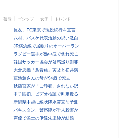
芸能
ゴシップ
女子
トレンド
長友、FC東京で現役続行を宣言
八村、バスケ代表活動の思い激白
JR横浜線で居眠りのオーバーラン
ラグビー選手が熱中症で倒れ死亡
韓国サッカー協会が疑惑巡り謝罪
大倉忠義「鳥貴族」実父と初共演
蓮池薫さんの母が94歳で死去
秋篠宮家が「ご静養」されない訳
甲子園初、ビデオ検証で判定覆る
新潟県中越に線状降水帯直前予測
パキスタン、警察隊が千人殺害か
声優で雀士の伊達朱里紗が結婚