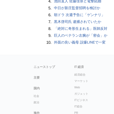
4.
池田直人 佐藤佳奈と電撃結婚
5.
中日が新庄監督招聘を検討か
6.
朝ドラ 次週予告に「ゲンナリ」
7.
黒木啓司氏 逮捕されていたか
8.
「絶対に奇形生まれる」医師反対
9.
巨人のベテラン左腕が「密会」か
10.
外面の良い義母 誤爆LINEで一変
ニューストップ
IT 経済
経済総合
主要
マーケット
Web
国内
ガジェット
社会
ITビジネス
政治
IT総合
海外
PR