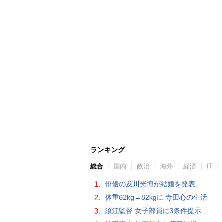
ランキング
総合
国内
政治
海外
経済
IT
1.
俳優の及川光博が結婚を発表
2.
体重62kg→82kgに 寺田心の生活
3.
須江監督 女子部員に3条件提示