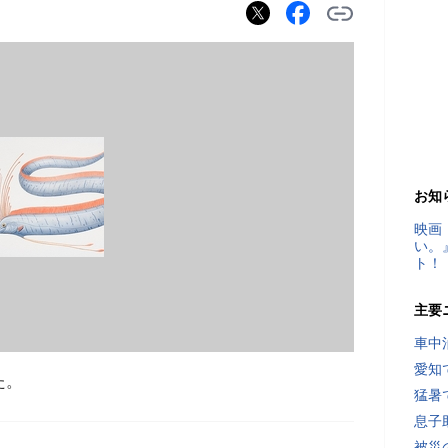
お知
映画
い。
ト！
主要
車中
愛知
た。
猛暑
息子
被災