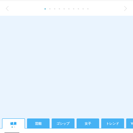
健康
芸能
ゴシップ
女子
トレンド
Y