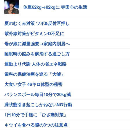
体重62kg→82kgに 寺田心の生活
夏のむくみ対策 ツボ&反射区押し
紫外線対策がビタミンD不足に
母が娘に減量強要→家庭内別居へ
睡眠時の悩みを解消する過ごし方
運動より代謝 人体の省エネ戦略
歯科の保健治療を巡る「大嘘」
大食い女子 46キロ体型の秘密
バランスボール毎日10分で20kg減
躁状態引き起こしかねないNG行動
1日10分で手軽に「ひざ痛対策」
キウイを食べる際の3つの注意点