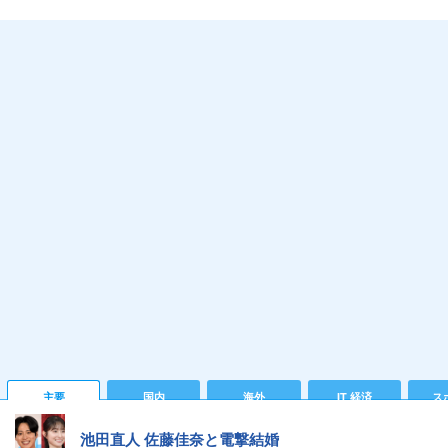
主要
国内
海外
IT 経済
ス
池田直人 佐藤佳奈と電撃結婚