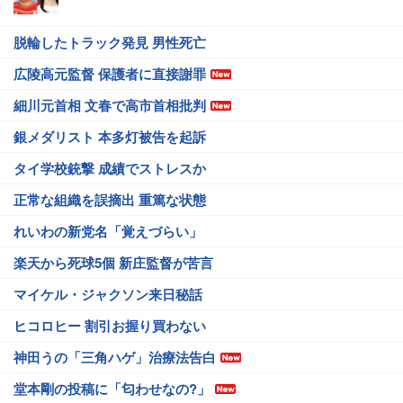
脱輪したトラック発見 男性死亡
広陵高元監督 保護者に直接謝罪
細川元首相 文春で高市首相批判
銀メダリスト 本多灯被告を起訴
タイ学校銃撃 成績でストレスか
正常な組織を誤摘出 重篤な状態
れいわの新党名「覚えづらい」
楽天から死球5個 新庄監督が苦言
マイケル・ジャクソン来日秘話
ヒコロヒー 割引お握り買わない
神田うの「三角ハゲ」治療法告白
堂本剛の投稿に「匂わせなの?」