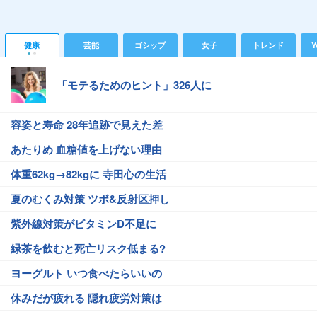
健康
芸能
ゴシップ
女子
トレンド
Y
「モテるためのヒント」326人に
容姿と寿命 28年追跡で見えた差
あたりめ 血糖値を上げない理由
体重62kg→82kgに 寺田心の生活
夏のむくみ対策 ツボ&反射区押し
紫外線対策がビタミンD不足に
緑茶を飲むと死亡リスク低まる?
ヨーグルト いつ食べたらいいの
休みだが疲れる 隠れ疲労対策は