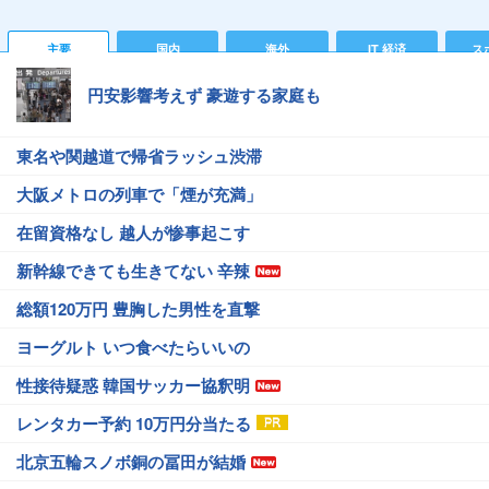
主要
国内
海外
IT 経済
ス
円安影響考えず 豪遊する家庭も
東名や関越道で帰省ラッシュ渋滞
大阪メトロの列車で「煙が充満」
在留資格なし 越人が惨事起こす
新幹線できても生きてない 辛辣
総額120万円 豊胸した男性を直撃
ヨーグルト いつ食べたらいいの
性接待疑惑 韓国サッカー協釈明
レンタカー予約 10万円分当たる
北京五輪スノボ銅の冨田が結婚