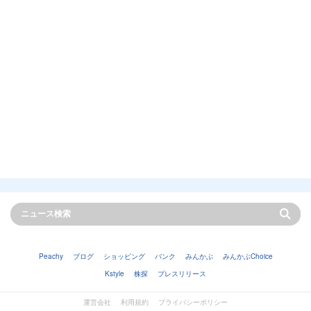
Peachy
ブログ
ショッピング
バンク
みんかぶ
みんかぶChoice
Kstyle
株探
プレスリリース
運営会社
利用規約
プライバシーポリシー