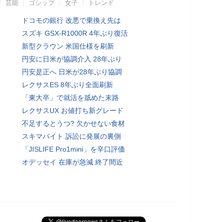
芸能
ゴシップ
女子
トレンド
ドコモの銀行 改悪で乗換え先は
スズキ GSX-R1000R 4年ぶり復活
新型クラウン 米国仕様を刷新
円安に日米が協調介入 28年ぶり
円安是正へ 日米が28年ぶり協調
レクサスES 8年ぶり全面刷新
「東大卒」で就活を舐めた末路
レクサスUX お値打ち新グレード
不足するとうつ? 欠かせない食材
スキマバイト 訴訟に発展の裏側
「JISLIFE Pro1mini」を辛口評価
オデッセイ 在庫が急減 終了間近