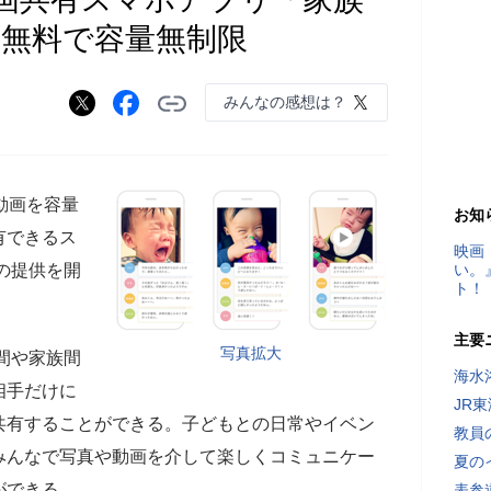
 無料で容量無制限
みんなの感想は？
動画を容量
お知
有できるス
映画
の提供を開
い。
ト！
主要
写真拡大
間や家族間
海水
相手だけに
JR
共有することができる。子どもとの日常やイベン
教員
みんなで写真や動画を介して楽しくコミュニケー
夏の
ができる。
表参