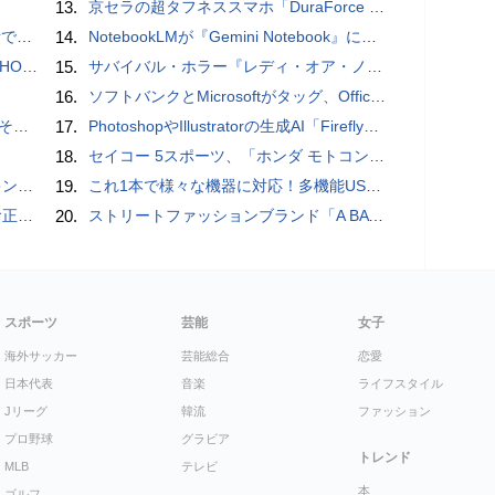
13.
京セラの超タフネススマホ「DuraForce PRO 2」はアクションカムとしても優秀
」レビュー
14.
NotebookLMが『Gemini Notebook』に大リニューアル！自らコードを書いてデータ分析もできる、Gemini連携＆全機能を完全解説！
3モデル
15.
サバイバル・ホラー『レディ・オア・ノット 2』の新本編映像、【バスタイム編】が公開
16.
ソフトバンクとMicrosoftがタッグ、Officeツール「Teams」に03電話を統合
の他
17.
PhotoshopやIllustratorの生成AI「Firefly」がクレジット制を導入し有料プランでも画像生成枚数が制限されるように
18.
セイコー 5スポーツ、「ホンダ モトコンポ」とのコラボレーション限定モデル / スタミナ満点の「鉄板ワイルドからテキ定食」【まとめ記事】
判に対応
19.
これ1本で様々な機器に対応！多機能USB充電ケーブル「10in1オクトパスケーブル」【カリスマ店長の一押し】
付開始
20.
ストリートファッションブランド「A BATHING APE」とコラボしたノートPC「ASUS Vivobook S 15 OLED BAPE Edition K5504VA」を紹介【レビュー】
スポーツ
芸能
女子
海外サッカー
芸能総合
恋愛
日本代表
音楽
ライフスタイル
Jリーグ
韓流
ファッション
プロ野球
グラビア
トレンド
MLB
テレビ
本
ゴルフ