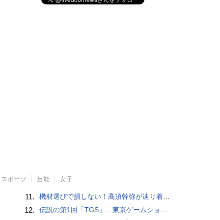
スポーツ
芸能
女子
11.
機材選びで損しない！高須幹弥が辿り着いた「大当り」の神マイクとは
12.
伝説の第1回「TGS」…東京ゲームショウ&#039;96と、当時のベストゲーム10本：レトロゲーム浪漫街道