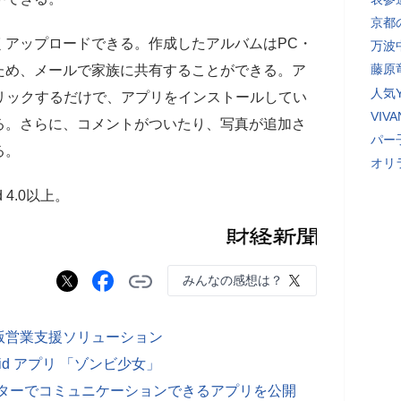
京都
アップロードできる。作成したアルバムはPC・
万波
藤原
ため、メールで家族に共有することができる。ア
人気Y
リックするだけで、アプリをインストールしてい
VI
る。さらに、コメントがついたり、写真が追加さ
パー
る。
オリ
 4.0以上。
みんなの感想は？
版営業支援ソリューション
oid アプリ 「ゾンビ少女」
バターでコミュニケーションできるアプリを公開