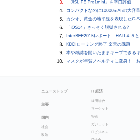
3.
「JISLIFE Pro1mini」を辛口評価
4.
コンパクトなのに10000mAhの大容量で最大3台のデバイスを同時充電できる半固体モバイルバッテリー「SMARTCOBY Pro SLIM SS
5.
カシオ、黄金の地平線を表現したG-SHOCK「MASTER IN HORIZON GOLD」
6.
「iOS14」さっそく脱獄される?
7.
InterBEE2015レポート HALL4-５とそ
8.
KDDIローミング終了 楽天の課題
9.
本や雑誌を開いたままキープできるキングジムのブッククリップ「ツイップ」レビュー、 伸縮してA6～B5
10.
マスクが年賀ノベルティに変身！ お正月特別パッケージの注文受
ニューストップ
IT 経済
経済総合
主要
マーケット
Web
国内
ガジェット
社会
ITビジネス
政治
IT総合