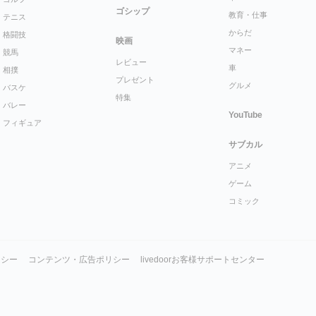
ゴシップ
教育・仕事
テニス
からだ
格闘技
映画
マネー
競馬
レビュー
車
相撲
プレゼント
グルメ
バスケ
特集
バレー
YouTube
フィギュア
サブカル
アニメ
ゲーム
コミック
リシー
コンテンツ・広告ポリシー
livedoorお客様サポートセンター