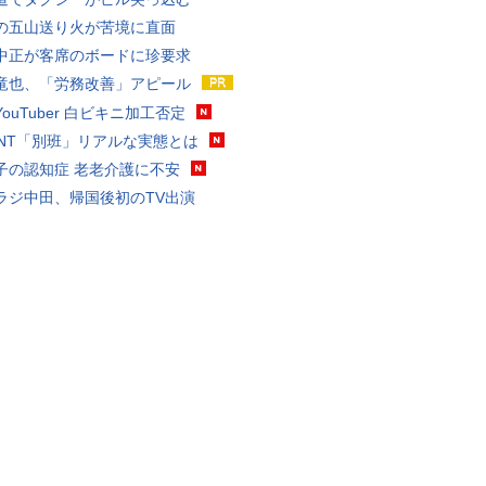
の五山送り火が苦境に直面
中正が客席のボードに珍要求
竜也、「労務改善」アピール
ouTuber 白ビキニ加工否定
VANT「別班」リアルな実態とは
子の認知症 老老介護に不安
ラジ中田、帰国後初のTV出演