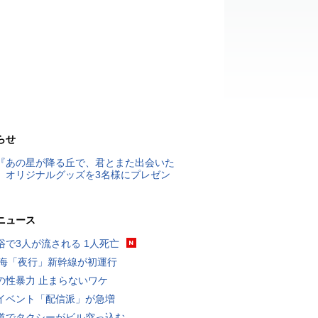
らせ
『あの星が降る丘で、君とまた出会いた
』オリジナルグッズを3名様にプレゼン
ニュース
浴で3人が流される 1人死亡
東海「夜行」新幹線が初運行
の性暴力 止まらないワケ
イベント「配信派」が急増
道でタクシーがビル突っ込む