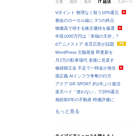
主要
国内
海外
IT 経済
スポーツ
Vポイント 無理なく狙う10%還元
都会のローカル線に 3つの終点
物価高で得する株主優待を厳選
年収1000万円は「幸福の天井」?
dアニメストア 名言広告が話題
WordPress 欠陥発覚 即更新を
月2万の駐車場代 老後に見直す
修繕積立金 不足で一時金が発生
孫正義 AIインフラ争奪の行方
アクア GR SPORT 約1年ぶり復活
楽天ペイ「使わない」で20%還元
相続前5年の不動産 時価評価に
もっと見る
ライブドアニュースを読もう！