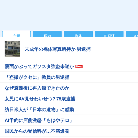
主要
国内
海外
IT 経済
ス
未成年の裸体写真所持か 男逮捕
覆面かぶってガソスタ強盗未遂か
「盗撮がクセに」教員の男逮捕
なぜ避難後に再入館できたのか
女児にAV見せわいせつ? 75歳逮捕
訪日米人が「日本の遺物」に感動
AI予約に店側激怒「もはやテロ」
国民からの受信料が…不満爆発