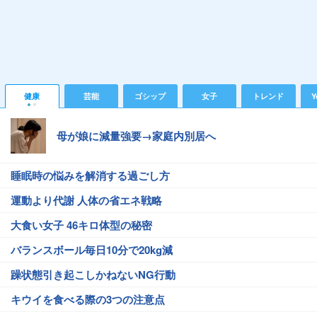
健康
芸能
ゴシップ
女子
トレンド
Y
母が娘に減量強要→家庭内別居へ
睡眠時の悩みを解消する過ごし方
運動より代謝 人体の省エネ戦略
大食い女子 46キロ体型の秘密
バランスボール毎日10分で20kg減
躁状態引き起こしかねないNG行動
キウイを食べる際の3つの注意点