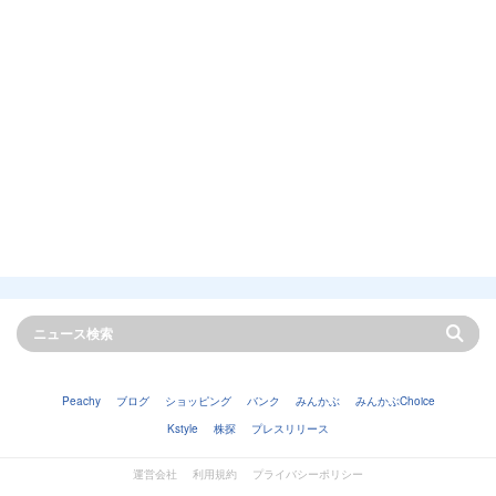
Peachy
ブログ
ショッピング
バンク
みんかぶ
みんかぶChoice
Kstyle
株探
プレスリリース
運営会社
利用規約
プライバシーポリシー