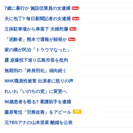
7歳に暴行か 施設従業員の女逮捕
夫に包丁? 毎日新聞記者の女逮捕
立体駐車場から車落下 夫婦死傷
「泥酔者」熊本で通報が頻発か
家の隣が民泊「トラウマなった」
露 原爆投下巡り広島市長を批判
無期刑の「終身刑化」傾向続く
NHK職員性被害 出演者に怒りの声
れいわ「いのちの党」に変更へ
90歳患者を殴る? 看護助手を逮捕
藤原竜也「労務改善」をアピール
元TBSアナの山本里菜 離婚を公表