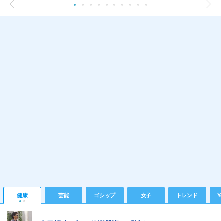
健康
芸能
ゴシップ
女子
トレンド
Y