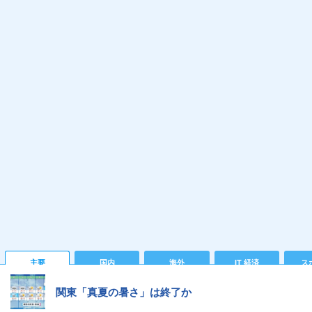
主要
国内
海外
IT 経済
ス
関東「真夏の暑さ」は終了か