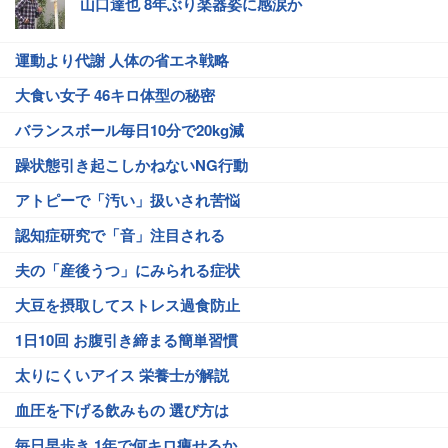
山口達也 8年ぶり楽器姿に感涙か
運動より代謝 人体の省エネ戦略
大食い女子 46キロ体型の秘密
バランスボール毎日10分で20kg減
躁状態引き起こしかねないNG行動
アトピーで「汚い」扱いされ苦悩
認知症研究で「音」注目される
夫の「産後うつ」にみられる症状
大豆を摂取してストレス過食防止
1日10回 お腹引き締まる簡単習慣
太りにくいアイス 栄養士が解説
血圧を下げる飲みもの 選び方は
毎日早歩き 1年で何キロ痩せるか