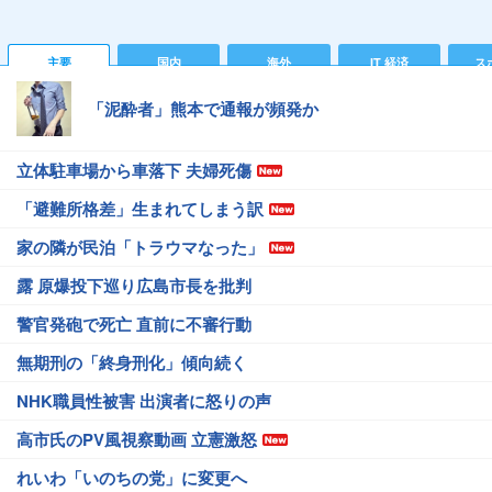
主要
国内
海外
IT 経済
ス
「泥酔者」熊本で通報が頻発か
立体駐車場から車落下 夫婦死傷
「避難所格差」生まれてしまう訳
家の隣が民泊「トラウマなった」
露 原爆投下巡り広島市長を批判
警官発砲で死亡 直前に不審行動
無期刑の「終身刑化」傾向続く
NHK職員性被害 出演者に怒りの声
高市氏のPV風視察動画 立憲激怒
れいわ「いのちの党」に変更へ