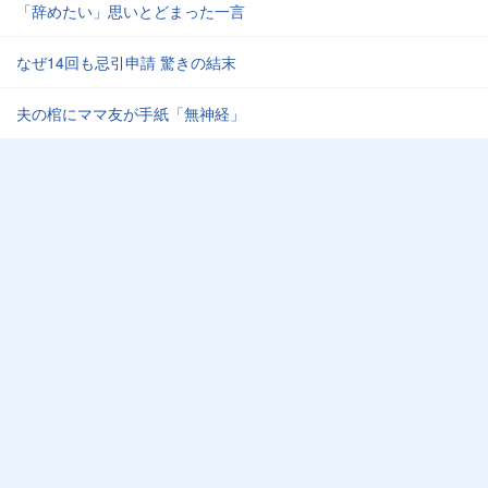
「辞めたい」思いとどまった一言
なぜ14回も忌引申請 驚きの結末
夫の棺にママ友が手紙「無神経」