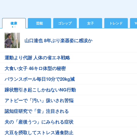
健康
芸能
ゴシップ
女子
トレンド
Y
山口達也 8年ぶり楽器姿に感涙か
運動より代謝 人体の省エネ戦略
大食い女子 46キロ体型の秘密
バランスボール毎日10分で20kg減
躁状態引き起こしかねないNG行動
アトピーで「汚い」扱いされ苦悩
認知症研究で「音」注目される
夫の「産後うつ」にみられる症状
大豆を摂取してストレス過食防止