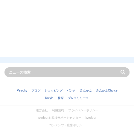
Peachy
ブログ
ショッピング
バンク
みんかぶ
みんかぶChoice
Kstyle
株探
プレスリリース
運営会社
利用規約
プライバシーポリシー
livedoorお客様サポートセンター
livedoor
コンテンツ・広告ポリシー