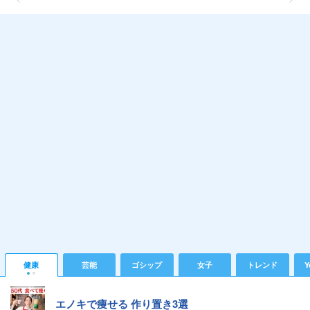
健康
芸能
ゴシップ
女子
トレンド
Y
エノキで痩せる 作り置き3選