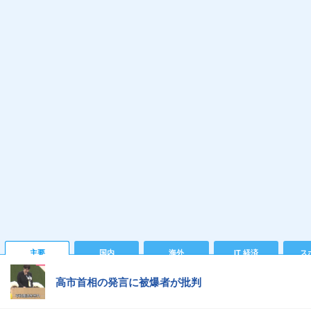
主要
国内
海外
IT 経済
ス
高市首相の発言に被爆者が批判