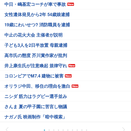
中日・嶋基宏コーチが車で事故
女性遺体発見から2年 54歳娘逮捕
19歳にわいせつ? 消防職員を逮捕
中止の花火大会 主催者が説明
子ども3人を2日半放置 母親逮捕
高市氏の態度 芥川賞作家が批判
井上康生氏が注意喚起 規律守れ
コロンビアでM7.4 建物に被害
オリラジ中田、移住の理由を激白
ニシダ 筋力はラグビー選手並み
さんま 夏の甲子園に苦言し物議
ナガノ氏 映画制作「暗中模索」