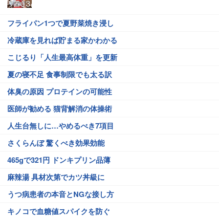
フライパン1つで夏野菜焼き浸し
冷蔵庫を見れば貯まる家かわかる
こじるり「人生最高体重」を更新
夏の寝不足 食事制限でも太る訳
体臭の原因 プロテインの可能性
医師が勧める 猫背解消の体操術
人生台無しに…やめるべき7項目
さくらんぼ 驚くべき効果効能
465gで321円 ドンキプリン品薄
麻辣湯 具材次第でカツ丼級に
うつ病患者の本音とNGな接し方
キノコで血糖値スパイクを防ぐ