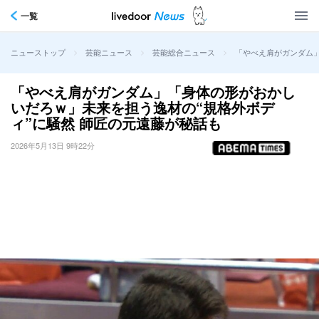
一覧
>
>
>
「やべえ肩がガンダム」
ニューストップ
芸能ニュース
芸能総合ニュース
「やべえ肩がガンダム」「身体の形がおかし
いだろｗ」未来を担う逸材の“規格外ボデ
ィ”に騒然 師匠の元遠藤が秘話も
2026年5月13日 9時22分