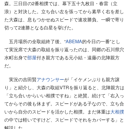
森。三日目の2番相撲では、幕下五十九枚目・春雷（立
浪）と対決した。立ち合い左を張ってから素早く右を差し
た大森は、息もつかせぬスピードで速攻勝負、一瞬で寄り
切って2連勝となる白星を挙げた。
五月場所の全取組終了後、“
ABEMA
的今日の一番”とし
て実況席で大森の取組を振り返ったのは、同郷の石川県穴
水町出身で
部屋
付き親方である元小結・遠藤の北陣親方
だ。
実況の吉田賢
アナウンサー
が「イケメンぶりも親方譲
り」と紹介し、大森の取組VTRを振り返ると、北陣親方は
「立ち合いからいい相撲ですね」と絶賛。続けて「右入っ
てからその後も休まず。スピードがある子なので、立ち合
いから自分のスピードを活かした相撲。まだ体重は
大相撲
の中では軽いですけど、スピードでそれをカバーする」と
解説した。