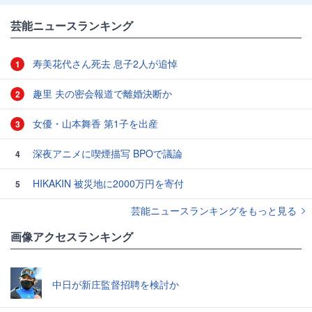
芸能ニュースランキング
寿美花代さん死去 息子2人が追悼
1
趣里 夫の密会報道で離婚決断か
2
女優・山本舞香 第1子を出産
3
深夜アニメに喫煙描写 BPOで議論
4
HIKAKIN 被災地に2000万円を寄付
5
芸能ニュースランキングをもっと見る
画像アクセスランキング
中日が新庄監督招聘を検討か