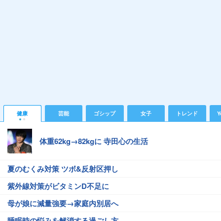
健康
芸能
ゴシップ
女子
トレンド
Y
体重62kg→82kgに 寺田心の生活
夏のむくみ対策 ツボ&反射区押し
紫外線対策がビタミンD不足に
母が娘に減量強要→家庭内別居へ
睡眠時の悩みを解消する過ごし方