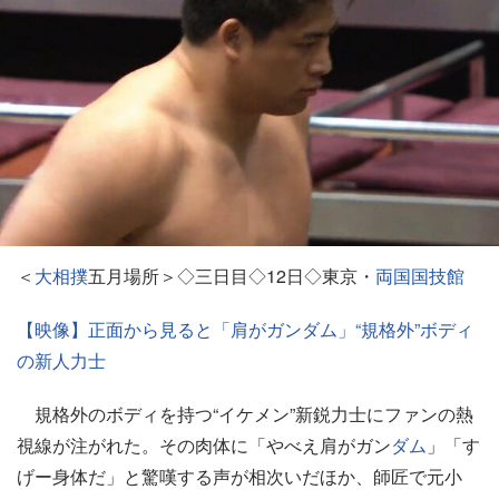
＜
大相撲
五月場所＞◇三日目◇12日◇東京・
両国国技館
【映像】正面から見ると「肩がガンダム」“規格外”ボディ
の新人力士
規格外のボディを持つ“イケメン”新鋭力士にファンの熱
視線が注がれた。その肉体に「やべえ肩がガン
ダム
」「す
げー身体だ」と驚嘆する声が相次いだほか、師匠で元小