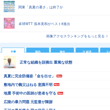
関東「真夏の暑さ」は終了か
卓球WTT 張本美和がベスト8進出
画像アクセスランキングをもっと見る
主要
国内
海外
IT 経済
ス
正常な組織を誤摘出 重篤な状態
真夏に完全防備姿「金を出せ」
敷地内で義父はねる 意識不明
地震 手術中の医師が患者を守る
広陵の暴力問題 元監督が陳謝