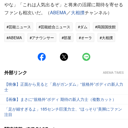
やな」「これは人気出るぞ」と将来の活躍に期待を寄せる
ファンも相次いだ。（
ABEMA
／
大相撲
チャンネル）
#芸能ニュース
#芸能総合ニュース
#ダム
#両国国技館
#ABEMA
#アナウンサー
#部屋
#オーラ
#大相撲
#チュア
外部リンク
ABEMA TIMES
【映像】正面から見ると「肩がガンダム」“規格外”ボディの新人力
士
【画像】まさに“規格外”ボディ 期待の新人力士（複数カット）
「足が細すぎるよ」185センチ巨漢力士、“ほっそり”美脚にファン
注目