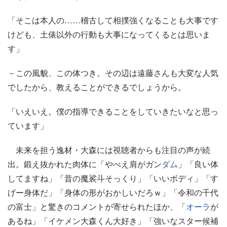
「そこは本人の……稽古して相撲強くなることも大事です
けども、土俵以外の行動も大事になってくるとは思いま
す」
－この風貌、この体つき。その辺は遠藤さんも大変な人気
でしたから、教えることができるでしょうから。
「いえいえ。僕の指導できることをしていきたいなと思っ
ています」
未来を担う逸材・大森には視聴者からも注目の声が続
出。鍛え抜かれた肉体に「やべえ肩がガン
ダム
」「良い体
してますね」「昔の魔裟斗そっくり」「いいボディ」「す
げー身体だ」「身体の形がおかしいだろｗ」「令和の千代
の富士」と驚きのコメントが寄せられたほか、「
オーラ
が
あるね」「イケメン大森くん大好き」「強いなスター候補