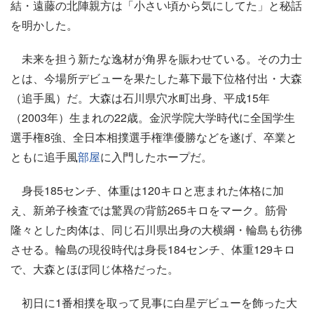
結・遠藤の北陣親方は「小さい頃から気にしてた」と秘話
を明かした。
未来を担う新たな逸材が角界を賑わせている。その力士
とは、今場所デビューを果たした幕下最下位格付出・大森
（追手風）だ。大森は石川県穴水町出身、平成15年
（2003年）生まれの22歳。金沢学院大学時代に全国学生
選手権8強、全日本相撲選手権準優勝などを遂げ、卒業と
ともに追手風
部屋
に入門したホープだ。
身長185センチ、体重は120キロと恵まれた体格に加
え、新弟子検査では驚異の背筋265キロをマーク。筋骨
隆々とした肉体は、同じ石川県出身の大横綱・輪島も彷彿
させる。輪島の現役時代は身長184センチ、体重129キロ
で、大森とほぼ同じ体格だった。
初日に1番相撲を取って見事に白星デビューを飾った大