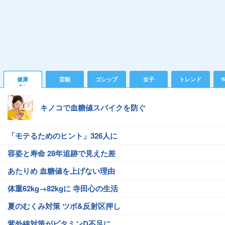
健康
芸能
ゴシップ
女子
トレンド
Y
キノコで血糖値スパイクを防ぐ
「モテるためのヒント」326人に
容姿と寿命 28年追跡で見えた差
あたりめ 血糖値を上げない理由
体重62kg→82kgに 寺田心の生活
夏のむくみ対策 ツボ&反射区押し
紫外線対策がビタミンD不足に