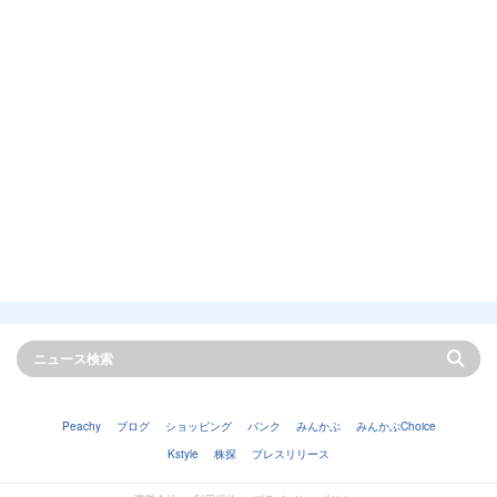
Peachy
ブログ
ショッピング
バンク
みんかぶ
みんかぶChoice
Kstyle
株探
プレスリリース