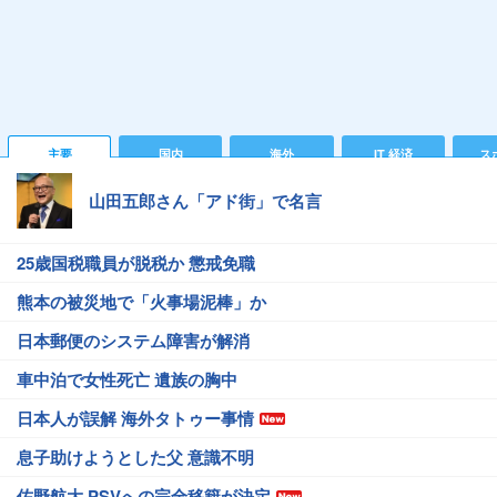
主要
国内
海外
IT 経済
ス
山田五郎さん「アド街」で名言
25歳国税職員が脱税か 懲戒免職
熊本の被災地で「火事場泥棒」か
日本郵便のシステム障害が解消
車中泊で女性死亡 遺族の胸中
日本人が誤解 海外タトゥー事情
息子助けようとした父 意識不明
佐野航大 PSVへの完全移籍が決定