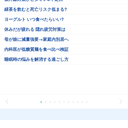
緑茶を飲むと死亡リスク低まる?
ヨーグルト いつ食べたらいい?
休みだが疲れる 隠れ疲労対策は
母が娘に減量強要→家庭内別居へ
内科医が低糖質麺を食べ比べ検証
睡眠時の悩みを解消する過ごし方