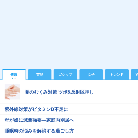
健康
芸能
ゴシップ
女子
トレンド
Y
夏のむくみ対策 ツボ&反射区押し
紫外線対策がビタミンD不足に
母が娘に減量強要→家庭内別居へ
睡眠時の悩みを解消する過ごし方