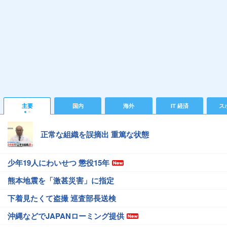
主要
国内
海外
IT 経済
ス
正常な組織を誤摘出 重篤な状態
少年19人にわいせつ 懲役15年
熊本地震を「激甚災害」に指定
下着見たくて盗撮 巡査部長送検
沖縄などでJAPANローミング提供