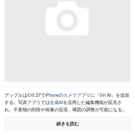
アップルは
iOS
27で
iPhone
の
カメラ
アプリ
に「
Siri
AI」を追加
する。写真
アプリ
では
生成AI
を活用した編集機能が拡充さ
れ、不要物の削除や画像の拡張、構図の調整が可能になる。
続きを読む