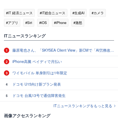
#IT 経済ニュース
#IT総合ニュース
#生成AI
#カメラ
#アプリ
#Siri
#iOS
#iPhone
#激怒
ITニュースランキング
藤原竜也さん、「SKYSEA Client View」新CMで「AI労務改善」をアピール 働き方をAIが分析したら「すぐに休んで」と言われる？
1
iPhone高騰 ペイディで月払い
2
ワイモバイル 単身割引は1年限定
3
ドコモ U15向け新プラン発表
4
ドコモ 台風13号で通信障害発生
5
ITニュースランキングをもっと見る
画像アクセスランキング