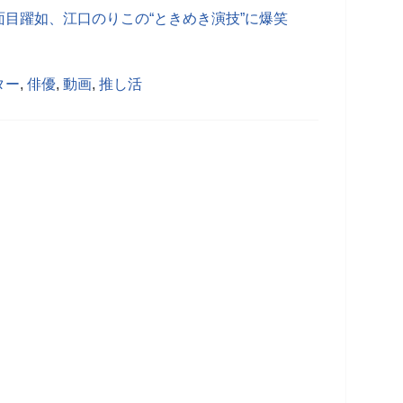
目躍如、江口のりこの“ときめき演技”に爆笑
ター
,
俳優
,
動画
,
推し活