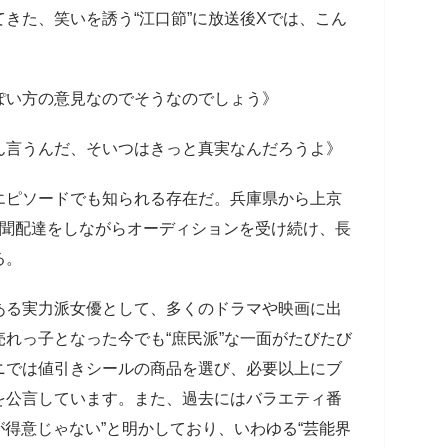
きた、笑いを誘う“江口節”に放送後Xでは、こん
ぽい方の意見なのでそうなのでしょう》
ん言うんだ、そいつはきっと真実なんだろうよ》
ピソードでも知られる存在だ。兵庫県から上京
新聞配達をしながらオーディションを受け続け、長
る。
ある実力派女優として、多くのドラマや映画に出
れっ子となった今でも“庶民派”な一面がたびたび
ニでは値引きシールの商品を選び、必要以上にブ
を公言しています。また、過去にはバラエティ番
が得意じゃない”と明かしており、いわゆる“芸能界