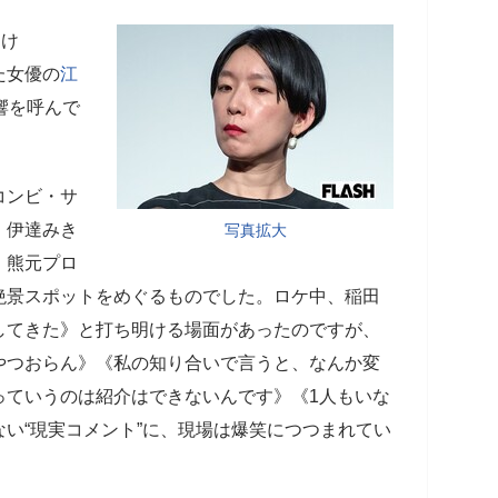
っけ
た女優の
江
響を呼んで
コンビ・サ
、伊達みき
写真拡大
、熊元プロ
絶景スポットをめぐるものでした。ロケ中、稲田
してきた》と打ち明ける場面があったのですが、
やつおらん》《私の知り合いで言うと、なんか変
っていうのは紹介はできないんです》《1人もいな
い“現実コメント”に、現場は爆笑につつまれてい