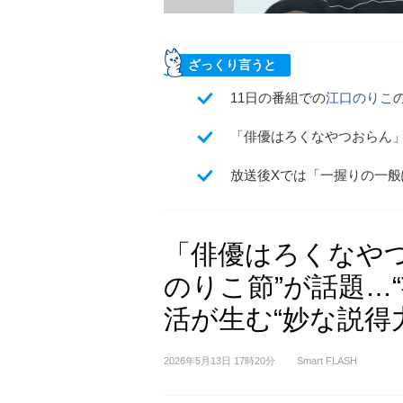
ざっくり言うと
11日の番組での
江口のりこ
「俳優はろくなやつおらん
放送後Xでは「一握りの一
「俳優はろくなやつ
のりこ節”が話題…
活が生む“妙な説得
2026年5月13日 17時20分
Smart FLASH