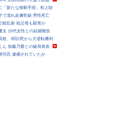
に「新たな移動手段」初上陸
汗で濡れ皮膚乾燥 男性死亡
で銃乱射 祖父母も殺害か
優太 10代女性との結婚報告
高校、9回2死から大逆転勝利
くん 加藤乃愛との破局発表
啓司氏 逮捕されていたか