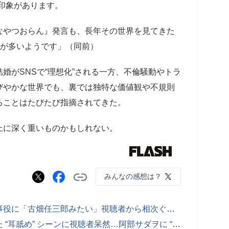
印象があります。
やつおらん』発言も、長年その世界を見てきた
者が多いようです」（同前）
がSNSで“理想化”される一方、不倫騒動やトラ
びやかな世界でも、裏では独特な価値観や不規則
ることはたびたび指摘されてきた。
に深く重いものかもしれない。
みんなの感想は？
【写真あり】江口のりこ、圧巻の刑事役に「古畑任三郎みたい」視聴者から相次ぐ絶賛…“不適切すぎる”シーンもこなす「ハズレなし女優」
江口のりこ『ふてほど』特番で見せた “耳舐め” シーンに視聴者呆然…阿部サダヲに “不適切すぎる” 馬乗りも【ネタバレあり】