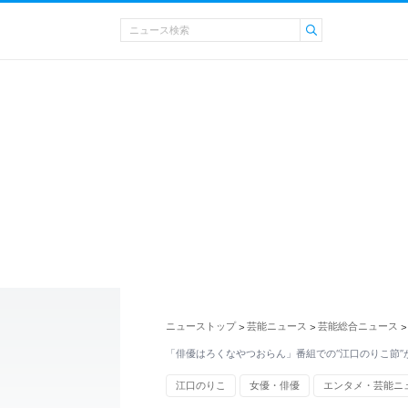
ニューストップ
芸能ニュース
芸能総合ニュース
>
>
>
「俳優はろくなやつおらん」番組での“江口のりこ節”
江口のりこ
女優・俳優
エンタメ・芸能ニ