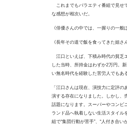
これまでもバラエティ番組で見せて
な感想が相次いだ。
《俳優さんの中では、一握りの一般
《長年その道で飯を食ってきた姐さ
江口といえば、下積み時代の貧乏エ
した当時、所持金はわずか2万円。
い無名時代を経験した苦労人でもあ
「江口さんは現在、演技力に定評の
演する存在になりました。しかし、売
話題になります。スーパーやコンビ
ランド品へ執着しない生活スタイル
組で“集団行動が苦手”、“人付き合い