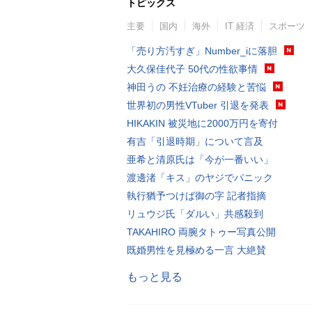
トピックス
主要
国内
海外
IT 経済
スポーツ
「売り方汚すぎ」Number_iに落胆
大久保佳代子 50代の性欲事情
神田うの 不妊治療の経験と苦悩
世界初の男性VTuber 引退を発表
HIKAKIN 被災地に2000万円を寄付
有吉「引退時期」について言及
亜希と清原氏は「今が一番いい」
渡邊渚「キス」のヤジでパニック
執行猶予つけば御の字 記者指摘
リュウジ氏「ダルい」共感殺到
TAKAHIRO 両腕タトゥー写真公開
既婚男性を見極める一言 大絶賛
もっと見る