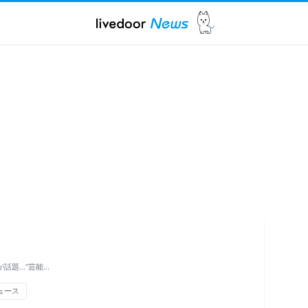
が話題…“芸能…
ュース