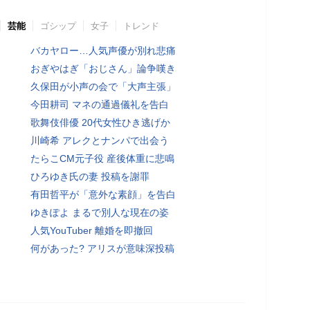
芸能
ゴシップ
女子
トレンド
バカヤロー…人気声優が別れ悲痛
おぎやはぎ「おじさん」論争嘆き
久保田が小声の会で「大声主張」
今田耕司 マネの通過儀礼を告白
歌舞伎俳優 20代女性ひき逃げか
川崎希 アレクとナンパで出会う
たらこCM元子役 産後体重に悲鳴
ひろゆき氏の妻 投稿を謝罪
有田哲平が「意外な素顔」を告白
ゆきぽよ まるで別人な現在の姿
人気YouTuber 離婚を即撤回
何があった? アリスが意味深投稿