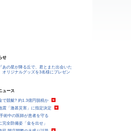
らせ
『あの星が降る丘で、君とまた出会いた
』オリジナルグッズを3名様にプレゼン
ニュース
金で競艇? 約1.3億円脱税か
地震「激甚災害」に指定決定
 手術中の医師が患者を守る
に完全防備姿「金を出せ」
寿司 閉店間際の大盛り話題