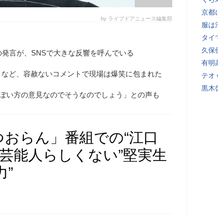
京都
by ライブドアニュース編集部
服は
タイ
久保
の発言が、SNSで大きな反響を呼んでいる
有明
」など、容赦ないコメントで現場は爆笑に包まれた
テオ
黒木
般ぽい方の意見なのでそうなのでしょう」との声も
おらん」番組での“江口
“芸能人らしくない”堅実生
力”