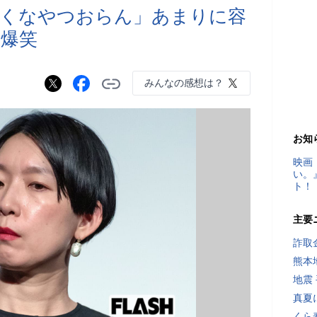
ろくなやつおらん」あまりに容
爆笑
みんなの感想は？
お知
映画
い。
ト！
主要
詐取
熊本
地震
真夏
くら