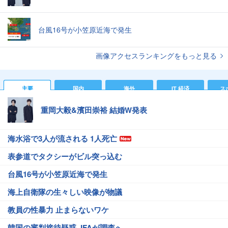
台風16号が小笠原近海で発生
画像アクセスランキングをもっと見る
主要
国内
海外
IT 経済
ス
重岡大毅&濱田崇裕 結婚W発表
海水浴で3人が流される 1人死亡
表参道でタクシーがビル突っ込む
台風16号が小笠原近海で発生
海上自衛隊の生々しい映像が物議
教員の性暴力 止まらないワケ
韓国の審判接待疑惑 JFAが調査へ