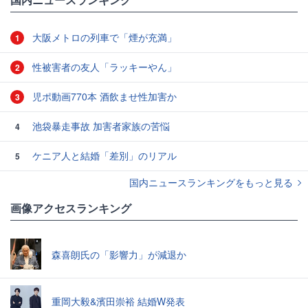
大阪メトロの列車で「煙が充満」
1
性被害者の友人「ラッキーやん」
2
児ポ動画770本 酒飲ませ性加害か
3
池袋暴走事故 加害者家族の苦悩
4
ケニア人と結婚「差別」のリアル
5
国内ニュースランキングをもっと見る
画像アクセスランキング
森喜朗氏の「影響力」が減退か
重岡大毅&濱田崇裕 結婚W発表