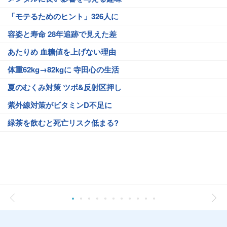
「モテるためのヒント」326人に
容姿と寿命 28年追跡で見えた差
あたりめ 血糖値を上げない理由
体重62kg→82kgに 寺田心の生活
夏のむくみ対策 ツボ&反射区押し
紫外線対策がビタミンD不足に
緑茶を飲むと死亡リスク低まる?