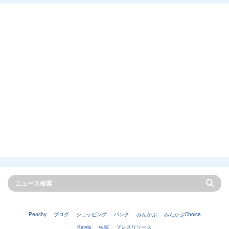
Peachy
ブログ
ショッピング
バンク
みんかぶ
みんかぶChoice
Kstyle
株探
プレスリリース