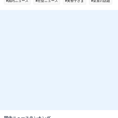
#国内ニュース
#社会ニュース
#美智子さま
#皇室の話題
国内ニュースランキング