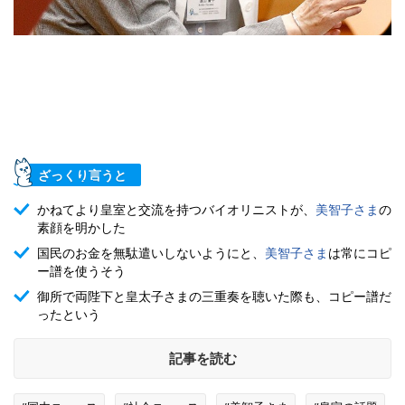
ざっくり言うと
かねてより皇室と交流を持つバイオリニストが、
美智子さま
の
素顔を明かした
国民のお金を無駄遣いしないようにと、
美智子さま
は常にコピ
ー譜を使うそう
御所で両陛下と皇太子さまの三重奏を聴いた際も、コピー譜だ
ったという
記事を読む