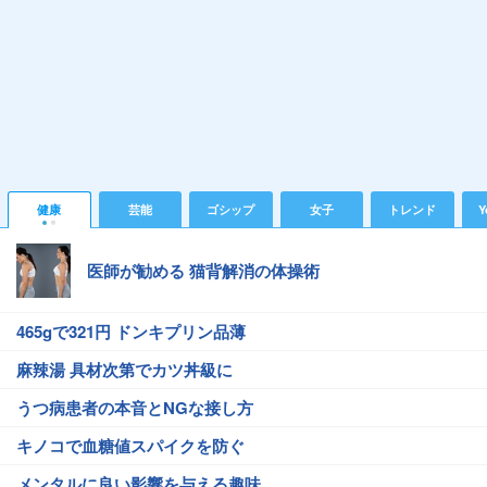
健康
芸能
ゴシップ
女子
トレンド
Y
医師が勧める 猫背解消の体操術
465gで321円 ドンキプリン品薄
麻辣湯 具材次第でカツ丼級に
うつ病患者の本音とNGな接し方
キノコで血糖値スパイクを防ぐ
メンタルに良い影響を与える趣味