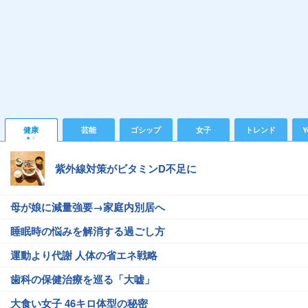
健康
芸能
ゴシップ
女子
トレンド
Y
紫外線対策がビタミンD不足に
母が娘に減量強要→家庭内別居へ
睡眠時の悩みを解消する過ごし方
運動より代謝 人体の省エネ戦略
歯科の保健治療を巡る「大嘘」
大食い女子 46キロ体型の秘密