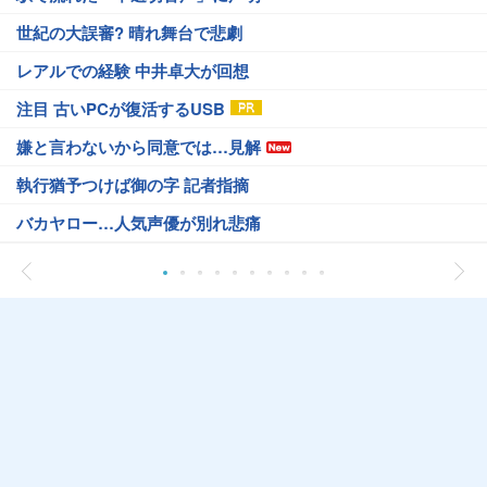
世紀の大誤審? 晴れ舞台で悲劇
レアルでの経験 中井卓大が回想
注目 古いPCが復活するUSB
嫌と言わないから同意では…見解
執行猶予つけば御の字 記者指摘
バカヤロー…人気声優が別れ悲痛