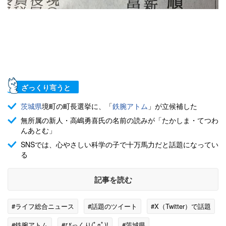
ざっくり言うと
茨城県
境町の町長選挙に、「
鉄腕アトム
」が立候補した
無所属の新人・高嶋勇喜氏の名前の読みが「たかしま・てつわ
んあとむ」
SNSでは、心やさしい科学の子で十万馬力だと話題になってい
る
記事を読む
#ライフ総合ニュース
#話題のツイート
#X（Twitter）で話題
#鉄腕アトム
#びっくり(ﾟдﾟ)!
#茨城県