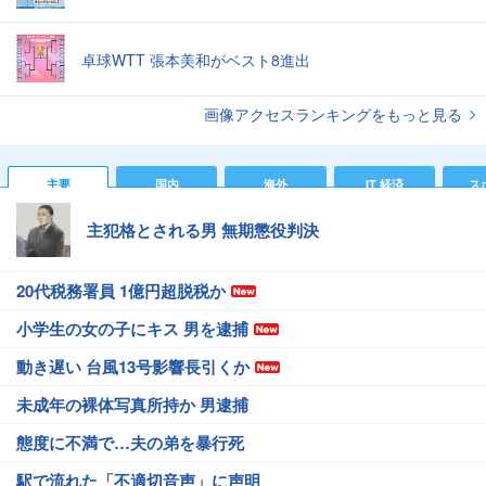
卓球WTT 張本美和がベスト8進出
画像アクセスランキングをもっと見る
主要
国内
海外
IT 経済
ス
主犯格とされる男 無期懲役判決
20代税務署員 1億円超脱税か
小学生の女の子にキス 男を逮捕
動き遅い 台風13号影響長引くか
未成年の裸体写真所持か 男逮捕
態度に不満で…夫の弟を暴行死
駅で流れた「不適切音声」に声明