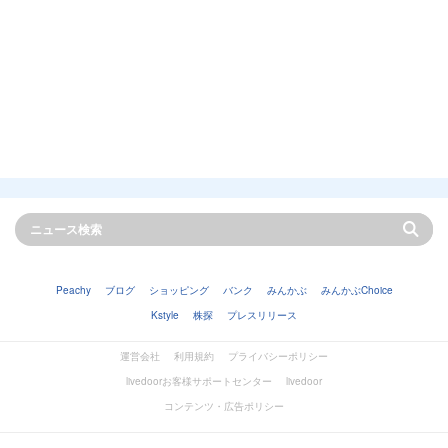
Peachy
ブログ
ショッピング
バンク
みんかぶ
みんかぶChoice
Kstyle
株探
プレスリリース
運営会社
利用規約
プライバシーポリシー
livedoorお客様サポートセンター
livedoor
コンテンツ・広告ポリシー