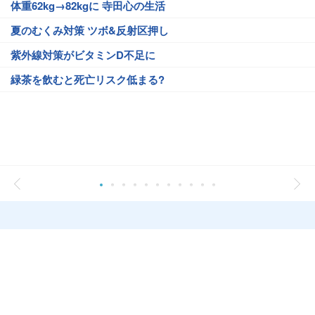
体重62kg→82kgに 寺田心の生活
夏のむくみ対策 ツボ&反射区押し
紫外線対策がビタミンD不足に
緑茶を飲むと死亡リスク低まる?