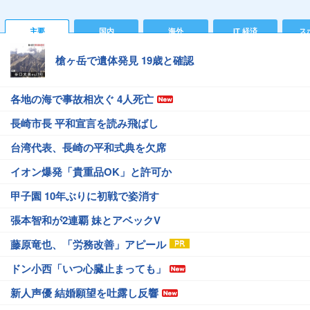
主要
国内
海外
IT 経済
ス
槍ヶ岳で遺体発見 19歳と確認
各地の海で事故相次ぐ 4人死亡
長崎市長 平和宣言を読み飛ばし
台湾代表、長崎の平和式典を欠席
イオン爆発「貴重品OK」と許可か
甲子園 10年ぶりに初戦で姿消す
張本智和が2連覇 妹とアベックV
藤原竜也、「労務改善」アピール
ドン小西「いつ心臓止まっても」
新人声優 結婚願望を吐露し反響