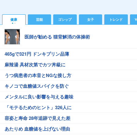
健康
芸能
ゴシップ
女子
トレンド
Y
医師が勧める 猫背解消の体操術
465gで321円 ドンキプリン品薄
麻辣湯 具材次第でカツ丼級に
うつ病患者の本音とNGな接し方
キノコで血糖値スパイクを防ぐ
メンタルに良い影響を与える趣味
「モテるためのヒント」326人に
容姿と寿命 28年追跡で見えた差
あたりめ 血糖値を上げない理由