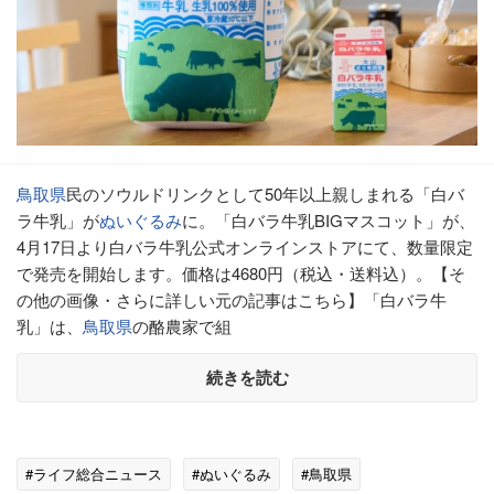
鳥取県
民のソウルドリンクとして50年以上親しまれる「白バ
ラ牛乳」が
ぬいぐるみ
に。「白バラ牛乳BIGマスコット」が、
4月17日より白バラ牛乳公式オンラインストアにて、数量限定
で発売を開始します。価格は4680円（税込・送料込）。【そ
の他の画像・さらに詳しい元の記事はこちら】「白バラ牛
乳」は、
鳥取県
の酪農家で組
続きを読む
#ライフ総合ニュース
#ぬいぐるみ
#鳥取県