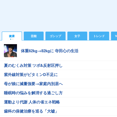
健康
芸能
ゴシップ
女子
トレンド
Y
体重62kg→82kgに 寺田心の生活
夏のむくみ対策 ツボ&反射区押し
紫外線対策がビタミンD不足に
母が娘に減量強要→家庭内別居へ
睡眠時の悩みを解消する過ごし方
運動より代謝 人体の省エネ戦略
歯科の保健治療を巡る「大嘘」