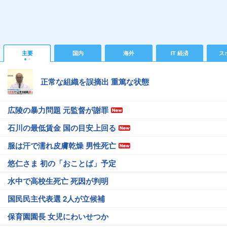
主要
国内
海外
IT 経済
ス
正常な組織を誤摘出 重篤な状態
広陵の暴力問題 元監督が謝罪
石川の最低賃金 国の目安上回る
服は汗で濡れ皮膚乾燥 男性死亡
悠仁さま 初の「おことば」予定
水中で高校生死亡 死因が判明
国民民主代表選 2人が立候補
保育園園長 女児にわいせつか