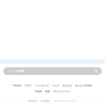
Peachy
ブログ
ショッピング
バンク
みんかぶ
みんかぶChoice
Kstyle
株探
プレスリリース
運営会社
利用規約
プライバシーポリシー