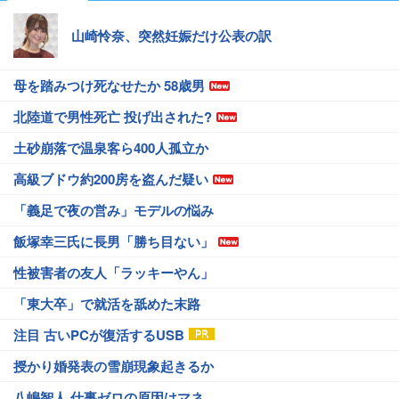
山崎怜奈、突然妊娠だけ公表の訳
母を踏みつけ死なせたか 58歳男
北陸道で男性死亡 投げ出された?
土砂崩落で温泉客ら400人孤立か
高級ブドウ約200房を盗んだ疑い
「義足で夜の営み」モデルの悩み
飯塚幸三氏に長男「勝ち目ない」
性被害者の友人「ラッキーやん」
「東大卒」で就活を舐めた末路
注目 古いPCが復活するUSB
授かり婚発表の雪崩現象起きるか
八嶋智人 仕事ゼロの原因はマネ