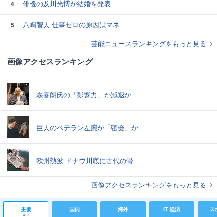
俳優の及川光博が結婚を発表
4
八嶋智人 仕事ゼロの原因はマネ
5
芸能ニュースランキングをもっと見る
画像アクセスランキング
森喜朗氏の「影響力」が減退か
巨人のベテラン左腕が「密会」か
欧州熱波 ドナウ川底に古代の骨
画像アクセスランキングをもっと見る
主要
国内
海外
IT 経済
ス