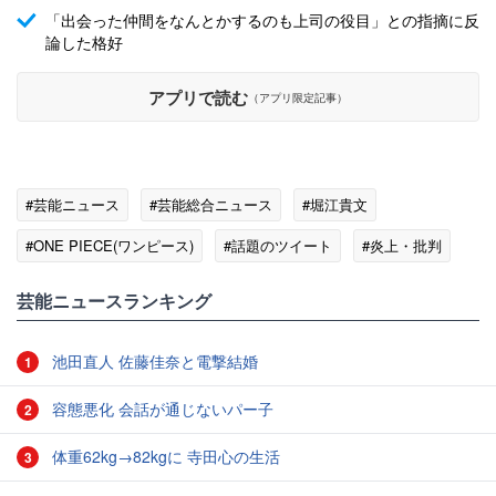
「出会った仲間をなんとかするのも上司の役目」との指摘に反
論した格好
アプリで読む
（アプリ限定記事）
#芸能ニュース
#芸能総合ニュース
#堀江貴文
#ONE PIECE(ワンピース)
#話題のツイート
#炎上・批判
芸能ニュースランキング
池田直人 佐藤佳奈と電撃結婚
1
容態悪化 会話が通じないパー子
2
体重62kg→82kgに 寺田心の生活
3