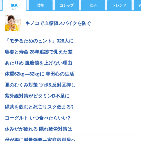
健康
芸能
ゴシップ
女子
トレンド
Y
キノコで血糖値スパイクを防ぐ
「モテるためのヒント」326人に
容姿と寿命 28年追跡で見えた差
あたりめ 血糖値を上げない理由
体重62kg→82kgに 寺田心の生活
夏のむくみ対策 ツボ&反射区押し
紫外線対策がビタミンD不足に
緑茶を飲むと死亡リスク低まる?
ヨーグルト いつ食べたらいい?
休みだが疲れる 隠れ疲労対策は
母が娘に減量強要→家庭内別居へ