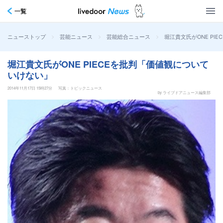
一覧
>
>
>
堀江貴文氏がONE PI
ニューストップ
芸能ニュース
芸能総合ニュース
堀江貴文氏がONE PIECEを批判「価値観について
いけない」
2014年11月17日 15時27分
写真：トピックニュース
by ライブドアニュース編集部