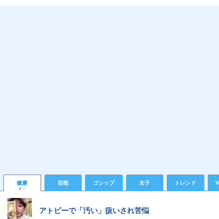
健康
芸能
ゴシップ
女子
トレンド
Y
アトピーで「汚い」扱いされ苦悩