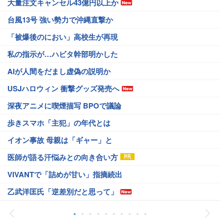
大量注文キャンセル43億円以上か
台風13号 強い勢力で沖縄直撃か
「被爆後のにおい」高校生が再現
私の指示が…ハビタ幹部明かした
AIが人間をだまし虚偽の説明か
USJハロウィン 衝撃グッズ発売へ
深夜アニメに喫煙描写 BPOで議論
歩きスマホ「主犯」の年代とは
イオン事故 母親は「ギャー」と
医師が語る汗悩みとの向き合い方
VIVANTで「詰めが甘い」指摘続出
乙武洋匡氏「逆差別だと思って」