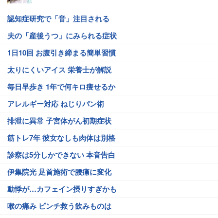
認知症研究で「音」注目される
夫の「産後うつ」にみられる症状
1日10回 お腹引き締まる簡単習慣
太りにくいアイス 栄養士が解説
毎日早歩き 1年で何キロ痩せるか
アレルギー対応 ねじりパン術
排泄に異常 子宮体がん初期症状
筋トレ7年 彼女なしも肉体は別格
診察は5分しかできない 本音告白
伊集院光 足首施術で腰痛に変化
動悸が…カフェイン摂りすぎかも
喉の痛み ピンチ救う飲みものは