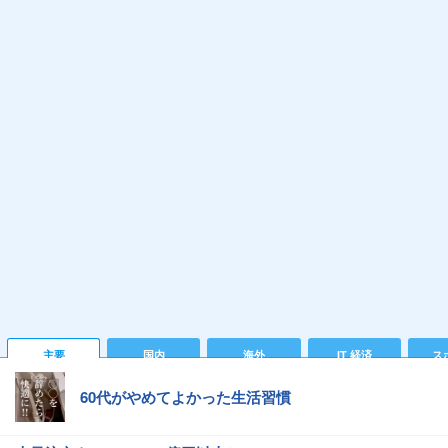
主要
国内
海外
IT 経済
ス
60代がやめてよかった生活習慣