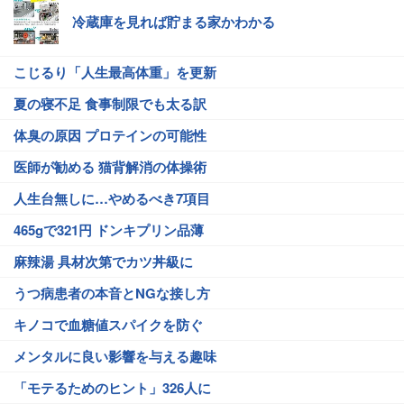
冷蔵庫を見れば貯まる家かわかる
こじるり「人生最高体重」を更新
夏の寝不足 食事制限でも太る訳
体臭の原因 プロテインの可能性
医師が勧める 猫背解消の体操術
人生台無しに…やめるべき7項目
465gで321円 ドンキプリン品薄
麻辣湯 具材次第でカツ丼級に
うつ病患者の本音とNGな接し方
キノコで血糖値スパイクを防ぐ
メンタルに良い影響を与える趣味
「モテるためのヒント」326人に