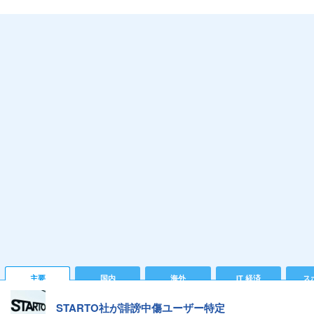
主要
国内
海外
IT 経済
ス
STARTO社が誹謗中傷ユーザー特定