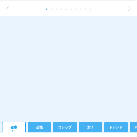
健康
芸能
ゴシップ
女子
トレンド
Y