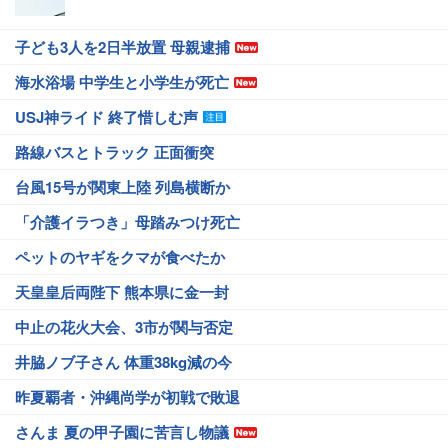
子ども3人を2日半放置 母親逮捕
海水浴場 中学生と小学生が死亡
USJ神ライド 終了惜しむ声
路線バスとトラック 正面衝突
台風15号が関東上陸 列島横断か
「介護イラつき」母踏みつけ死亡
ペットのヤギをクマが食べたか
天皇皇后両陛下 熊本県に金一封
中止の花火大会、3市が関与否定
井脇ノブ子さん 体重38kg減の今
昨夏覇者・沖縄尚学が初戦で敗退
さんま 夏の甲子園に苦言し物議