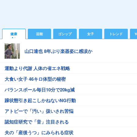
健康
芸能
ゴシップ
女子
トレンド
Y
山口達也 8年ぶり楽器姿に感涙か
運動より代謝 人体の省エネ戦略
大食い女子 46キロ体型の秘密
バランスボール毎日10分で20kg減
躁状態引き起こしかねないNG行動
アトピーで「汚い」扱いされ苦悩
認知症研究で「音」注目される
夫の「産後うつ」にみられる症状