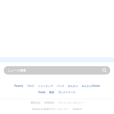
Peachy
ブログ
ショッピング
バンク
みんかぶ
みんかぶChoice
Kstyle
株探
プレスリリース
運営会社
利用規約
プライバシーポリシー
livedoorお客様サポートセンター
livedoor