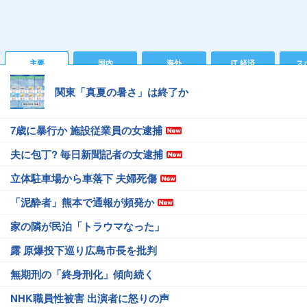
主要
国内
海外
IT 経済
ス
関東「真夏の暑さ」は終了か
7歳に暴行か 施設従業員の女逮捕
夫に包丁? 毎日新聞記者の女逮捕
立体駐車場から車落下 夫婦死傷
「泥酔者」熊本で通報が頻発か
家の隣が民泊「トラウマなった」
露 原爆投下巡り広島市長を批判
無期刑の「終身刑化」傾向続く
NHK職員性被害 出演者に怒りの声