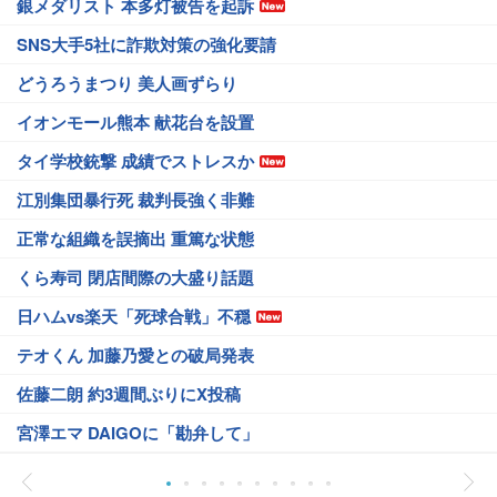
銀メダリスト 本多灯被告を起訴
SNS大手5社に詐欺対策の強化要請
どうろうまつり 美人画ずらり
イオンモール熊本 献花台を設置
タイ学校銃撃 成績でストレスか
江別集団暴行死 裁判長強く非難
正常な組織を誤摘出 重篤な状態
くら寿司 閉店間際の大盛り話題
日ハムvs楽天「死球合戦」不穏
テオくん 加藤乃愛との破局発表
佐藤二朗 約3週間ぶりにX投稿
宮澤エマ DAIGOに「勘弁して」