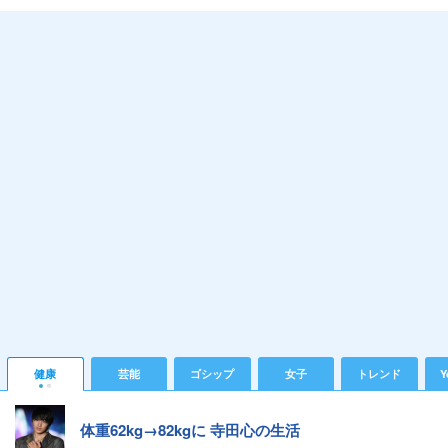
健康
芸能
ゴシップ
女子
トレンド
Y
体重62kg→82kgに 寺田心の生活