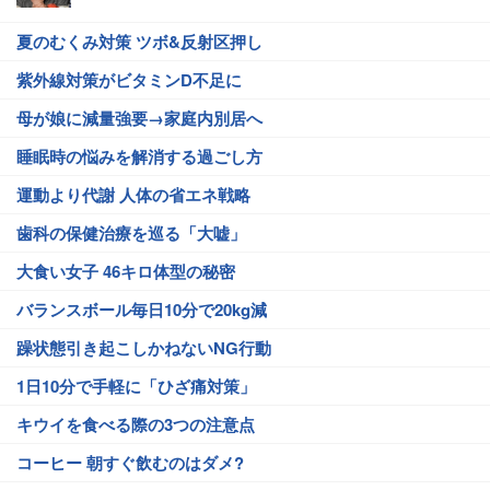
夏のむくみ対策 ツボ&反射区押し
紫外線対策がビタミンD不足に
母が娘に減量強要→家庭内別居へ
睡眠時の悩みを解消する過ごし方
運動より代謝 人体の省エネ戦略
歯科の保健治療を巡る「大嘘」
大食い女子 46キロ体型の秘密
バランスボール毎日10分で20kg減
躁状態引き起こしかねないNG行動
1日10分で手軽に「ひざ痛対策」
キウイを食べる際の3つの注意点
コーヒー 朝すぐ飲むのはダメ?