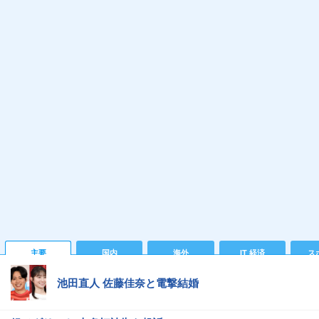
主要
国内
海外
IT 経済
ス
池田直人 佐藤佳奈と電撃結婚