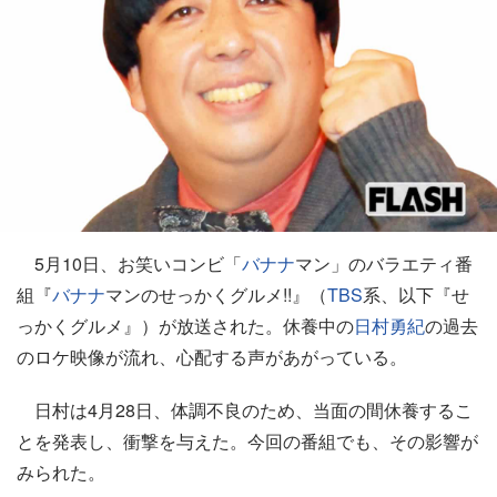
5月10日、お笑いコンビ「
バナナ
マン」のバラエティ番
組『
バナナ
マンのせっかくグルメ!!』（
TBS
系、以下『せ
っかくグルメ』）が放送された。休養中の
日村勇紀
の過去
のロケ映像が流れ、心配する声があがっている。
日村は4月28日、体調不良のため、当面の間休養するこ
とを発表し、衝撃を与えた。今回の番組でも、その影響が
みられた。