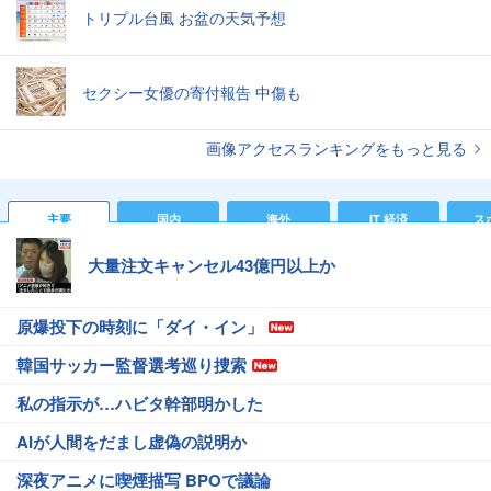
トリプル台風 お盆の天気予想
セクシー女優の寄付報告 中傷も
画像アクセスランキングをもっと見る
主要
国内
海外
IT 経済
ス
大量注文キャンセル43億円以上か
原爆投下の時刻に「ダイ・イン」
韓国サッカー監督選考巡り捜索
私の指示が…ハビタ幹部明かした
AIが人間をだまし虚偽の説明か
深夜アニメに喫煙描写 BPOで議論