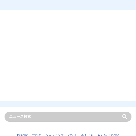
Peachy
ブログ
ショッピング
バンク
みんかぶ
みんかぶChoice