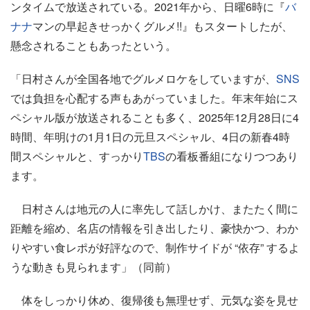
ンタイムで放送されている。2021年から、日曜6時に『
バ
ナナ
マンの早起きせっかくグルメ!!』もスタートしたが、
懸念されることもあったという。
「日村さんが全国各地でグルメロケをしていますが、
SNS
では負担を心配する声もあがっていました。年末年始にス
ペシャル版が放送されることも多く、2025年12月28日に4
時間、年明けの1月1日の元旦スペシャル、4日の新春4時
間スペシャルと、すっかり
TBS
の看板番組になりつつあり
ます。
日村さんは地元の人に率先して話しかけ、またたく間に
距離を縮め、名店の情報を引き出したり、豪快かつ、わか
りやすい食レポが好評なので、制作サイドが “依存” するよ
うな動きも見られます」（同前）
体をしっかり休め、復帰後も無理せず、元気な姿を見せ