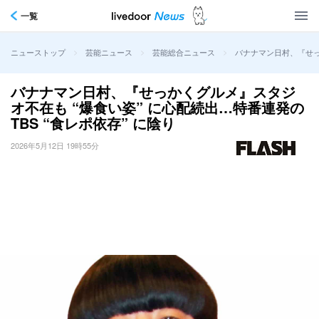
一覧
>
>
>
バナナマン日村、『せっか
ニューストップ
芸能ニュース
芸能総合ニュース
バナナマン日村、『せっかくグルメ』スタジ
オ不在も “爆食い姿” に心配続出…特番連発の
TBS “食レポ依存” に陰り
2026年5月12日 19時55分