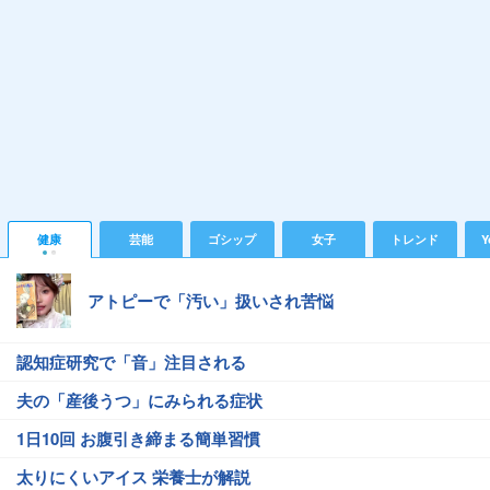
健康
芸能
ゴシップ
女子
トレンド
Y
アトピーで「汚い」扱いされ苦悩
認知症研究で「音」注目される
夫の「産後うつ」にみられる症状
1日10回 お腹引き締まる簡単習慣
太りにくいアイス 栄養士が解説