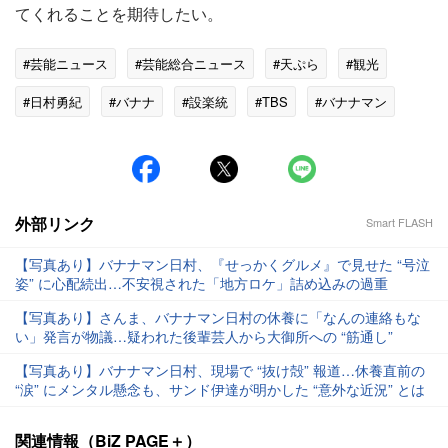
てくれることを期待したい。
#芸能ニュース
#芸能総合ニュース
#天ぷら
#観光
#日村勇紀
#バナナ
#設楽統
#TBS
#バナナマン
#SNS
外部リンク
Smart FLASH
【写真あり】バナナマン日村、『せっかくグルメ』で見せた “号泣
姿” に心配続出…不安視された「地方ロケ」詰め込みの過重
【写真あり】さんま、バナナマン日村の休養に「なんの連絡もな
い」発言が物議…疑われた後輩芸人から大御所への “筋通し”
【写真あり】バナナマン日村、現場で “抜け殻” 報道…休養直前の
“涙” にメンタル懸念も、サンド伊達が明かした “意外な近況” とは
関連情報（BiZ PAGE＋）