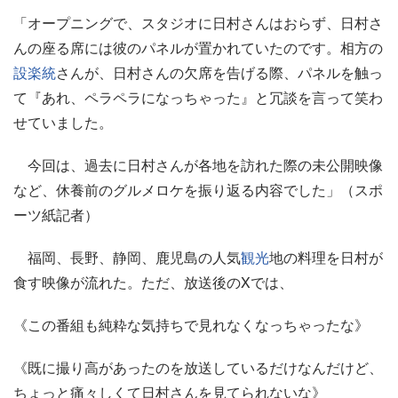
「オープニングで、スタジオに日村さんはおらず、日村さ
んの座る席には彼のパネルが置かれていたのです。相方の
設楽統
さんが、日村さんの欠席を告げる際、パネルを触っ
て『あれ、ペラペラになっちゃった』と冗談を言って笑わ
せていました。
今回は、過去に日村さんが各地を訪れた際の未公開映像
など、休養前のグルメロケを振り返る内容でした」（スポ
ーツ紙記者）
福岡、長野、静岡、鹿児島の人気
観光
地の料理を日村が
食す映像が流れた。ただ、放送後のXでは、
《この番組も純粋な気持ちで見れなくなっちゃったな》
《既に撮り高があったのを放送しているだけなんだけど、
ちょっと痛々しくて日村さんを見てられないな》