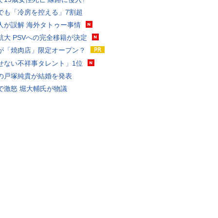
でも「冷房を控える」7割超
人が誤解 海外タトゥー事情
航大 PSVへの完全移籍が決定
が「焼肉店」限定オープン？
せない不祥事タレント」1位
の戸塚純貴が結婚を発表
で激怒 堀大輔氏が物議