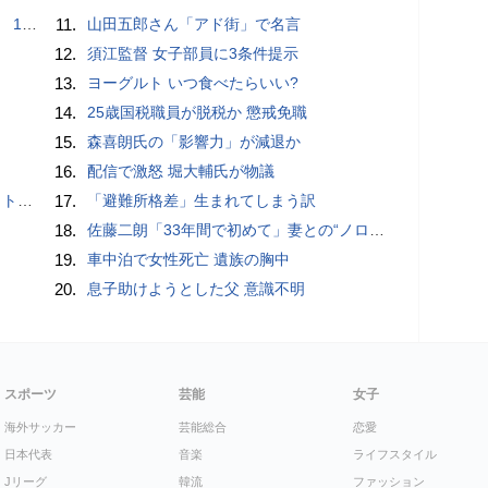
で誘い出し
11.
山田五郎さん「アド街」で名言
12.
須江監督 女子部員に3条件提示
13.
ヨーグルト いつ食べたらいい?
14.
25歳国税職員が脱税か 懲戒免職
15.
森喜朗氏の「影響力」が減退か
16.
配信で激怒 堀大輔氏が物議
岡山県警
17.
「避難所格差」生まれてしまう訳
18.
佐藤二朗「33年間で初めて」妻との“ノロケ砲”に反響続々「威力抜群」「奥様かっこいい」
19.
車中泊で女性死亡 遺族の胸中
20.
息子助けようとした父 意識不明
スポーツ
芸能
女子
海外サッカー
芸能総合
恋愛
日本代表
音楽
ライフスタイル
Jリーグ
韓流
ファッション