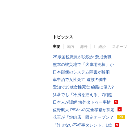
トピックス
主要
国内
海外
IT 経済
スポーツ
25歳国税職員が脱税か 懲戒免職
熊本の被災地で「火事場泥棒」か
日本郵便のシステム障害が解消
車中泊で女性死亡 遺族の胸中
愛知で19歳女性死亡 線路に侵入?
猛暑でも「冷房を控える」7割超
日本人が誤解 海外タトゥー事情
佐野航大 PSVへの完全移籍が決定
花王が「焼肉店」限定オープン？
「許せない不祥事タレント」1位