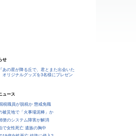
らせ
『あの星が降る丘で、君とまた出会いた
』オリジナルグッズを3名様にプレゼン
ニュース
歳国税職員が脱税か 懲戒免職
の被災地で「火事場泥棒」か
郵便のシステム障害が解消
泊で女性死亡 遺族の胸中
で19歳女性死亡 線路に侵入?