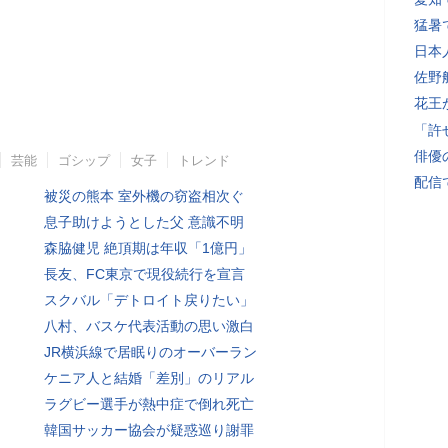
猛暑
日本
佐野
花王
「許
俳優
芸能
ゴシップ
女子
トレンド
配信
被災の熊本 室外機の窃盗相次ぐ
息子助けようとした父 意識不明
森脇健児 絶頂期は年収「1億円」
長友、FC東京で現役続行を宣言
スクバル「デトロイト戻りたい」
八村、バスケ代表活動の思い激白
JR横浜線で居眠りのオーバーラン
ケニア人と結婚「差別」のリアル
ラグビー選手が熱中症で倒れ死亡
韓国サッカー協会が疑惑巡り謝罪