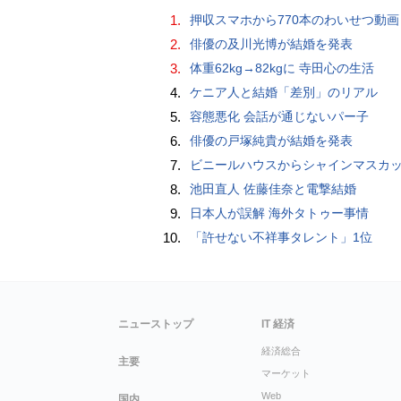
1.
押収スマホから770本のわいせつ動画 15歳少女に酒と薬飲ませ性的暴行か 54歳男を再逮捕 「薬もありますよ」とSNS
2.
俳優の及川光博が結婚を発表
3.
体重62kg→82kgに 寺田心の生活
4.
ケニア人と結婚「差別」のリアル
5.
容態悪化 会話が通じないパー子
6.
俳優の戸塚純貴が結婚を発表
7.
ビニールハウスからシャインマスカット約200房を盗んだ疑い ネットで販売か 無職の男（42）逮捕 
8.
池田直人 佐藤佳奈と電撃結婚
9.
日本人が誤解 海外タトゥー事情
10.
「許せない不祥事タレント」1位
ニューストップ
IT 経済
経済総合
主要
マーケット
Web
国内