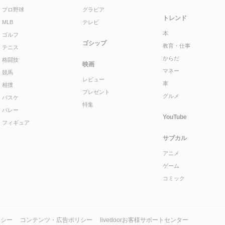
プロ野球
グラビア
トレンド
MLB
テレビ
本
ゴルフ
ゴシップ
教育・仕事
テニス
からだ
格闘技
映画
マネー
競馬
レビュー
車
相撲
プレゼント
グルメ
バスケ
特集
バレー
YouTube
フィギュア
サブカル
アニメ
ゲーム
コミック
リシー
コンテンツ・広告ポリシー
livedoorお客様サポートセンター