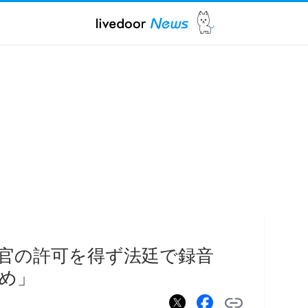
官の許可を得ず法廷で録音
め」