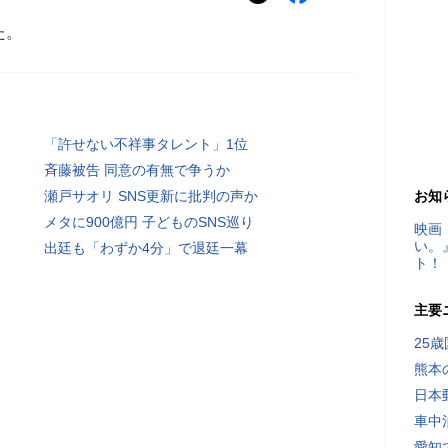
た。
「許せない不祥事タレント」1位
斉藤被告 同意の有無で争うか
瀬戸サオリ SNS更新に批判の声か
お知
メタに900億円 子どものSNS巡り
映画
い。
出廷も「わずか4分」で退廷一幕
ト！
主要
25
熊本
日本
車中
愛知