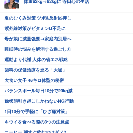
体重62kg→82kgに 寺田心の生活
夏のむくみ対策 ツボ&反射区押し
紫外線対策がビタミンD不足に
母が娘に減量強要→家庭内別居へ
睡眠時の悩みを解消する過ごし方
運動より代謝 人体の省エネ戦略
歯科の保健治療を巡る「大嘘」
大食い女子 46キロ体型の秘密
バランスボール毎日10分で20kg減
躁状態引き起こしかねないNG行動
1日10分で手軽に「ひざ痛対策」
キウイを食べる際の3つの注意点
コーヒー 朝すぐ飲むのはダメ?