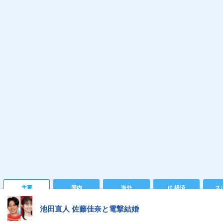
主要
国内
海外
IT 経済
ス
池田直人 佐藤佳奈と電撃結婚