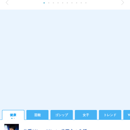
健康
芸能
ゴシップ
女子
トレンド
Y