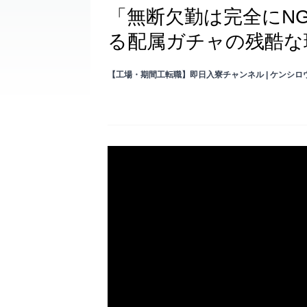
「無断欠勤は完全にN
る配属ガチャの残酷な
【工場・期間工転職】即日入寮チャンネル | ケンシロ