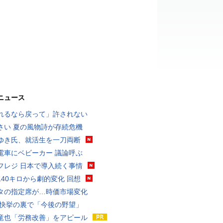
ニュース
れるなら戻って」許されない
さい 夏の風物詩が存続危機
ゆき氏、就活生を一刀両断
電車にベビーカー 議論呼ぶ
フレジ 日本で導入続く事情
140キロから劇的変化 回想
タの指定席が…時価市場変化
 快挙の裏で「今後の野望」
竜也「労務改善」をアピール