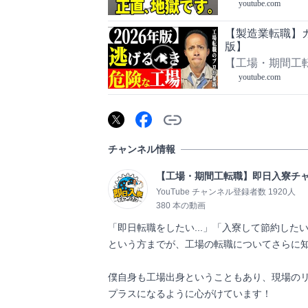
youtube.com
【製造業転職】カ
版】
【工場・期間工転
youtube.com
チャンネル情報
【工場・期間工転職】即日入寮チャン
YouTube チャンネル登録者数 1920人
380 本の動画
「即日転職をしたい...」「入寮して節約した
という方までが、工場の転職についてさらに知
僕自身も工場出身ということもあり、現場の
プラスになるように心がけています！              