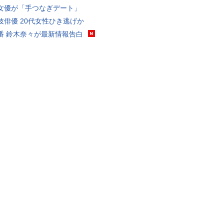
女優が「手つなぎデート」
伎俳優 20代女性ひき逃げか
番 鈴木奈々が最新情報告白