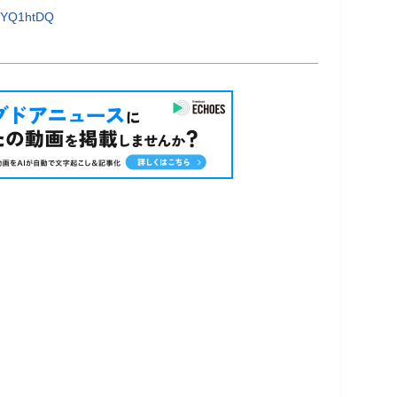
njYQ1htDQ