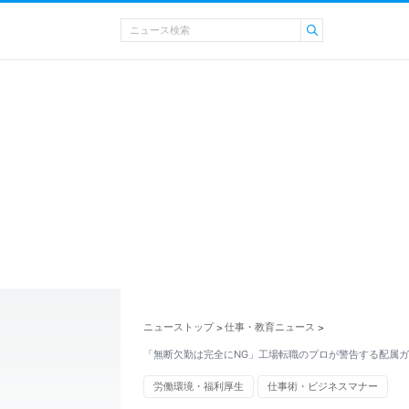
ニューストップ
仕事・教育ニュース
>
>
「無断欠勤は完全にNG」工場転職のプロが警告する配属ガ
労働環境・福利厚生
仕事術・ビジネスマナー