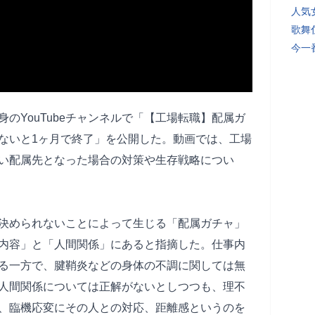
人気
歌舞
今一
YouTubeチャンネルで「【工場転職】配属ガ
らないと1ヶ月で終了」を公開した。動画では、工場
い配属先となった場合の対策や生存戦略につい
決められないことによって生じる「配属ガチャ」
内容」と「人間関係」にあると指摘した。仕事内
る一方で、腱鞘炎などの身体の不調に関しては無
人間関係については正解がないとしつつも、理不
、臨機応変にその人との対応、距離感というのを