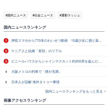
#国内ニュース
#社会ニュース
#通勤ラッシュ
国内ニュースランキング
押収スマホから770本のわいせつ動画 15歳少女に酒と薬飲ませ性的暴行か 54歳男を再逮捕 「薬もありますよ」とSNSで誘い出し
1
ケニア人と結婚「差別」のリアル
2
ビニールハウスからシャインマスカット約200房を盗んだ疑い ネットで販売か 無職の男（42）逮捕 岡山県警
3
大阪メトロの列車で「煙が充満」
4
日本人が誤解 海外タトゥー事情
5
国内ニュースランキングをもっと見る
画像アクセスランキング