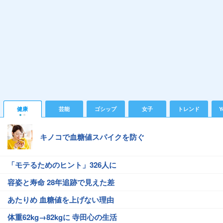
健康
芸能
ゴシップ
女子
トレンド
Y
キノコで血糖値スパイクを防ぐ
「モテるためのヒント」326人に
容姿と寿命 28年追跡で見えた差
あたりめ 血糖値を上げない理由
体重62kg→82kgに 寺田心の生活