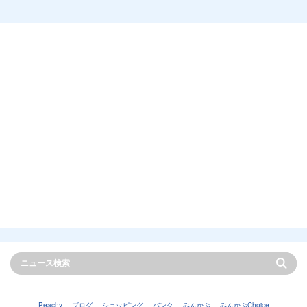
Peachy
ブログ
ショッピング
バンク
みんかぶ
みんかぶChoice