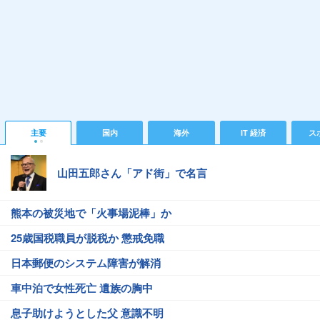
主要
国内
海外
IT 経済
ス
山田五郎さん「アド街」で名言
熊本の被災地で「火事場泥棒」か
25歳国税職員が脱税か 懲戒免職
日本郵便のシステム障害が解消
車中泊で女性死亡 遺族の胸中
息子助けようとした父 意識不明