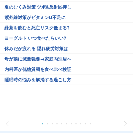
夏のむくみ対策 ツボ&反射区押し
紫外線対策がビタミンD不足に
緑茶を飲むと死亡リスク低まる?
ヨーグルト いつ食べたらいい?
休みだが疲れる 隠れ疲労対策は
母が娘に減量強要→家庭内別居へ
内科医が低糖質麺を食べ比べ検証
睡眠時の悩みを解消する過ごし方