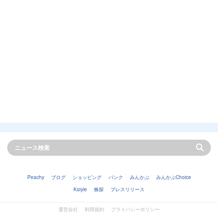
Peachy
ブログ
ショッピング
バンク
みんかぶ
みんかぶChoice
Kstyle
株探
プレスリリース
運営会社
利用規約
プライバシーポリシー