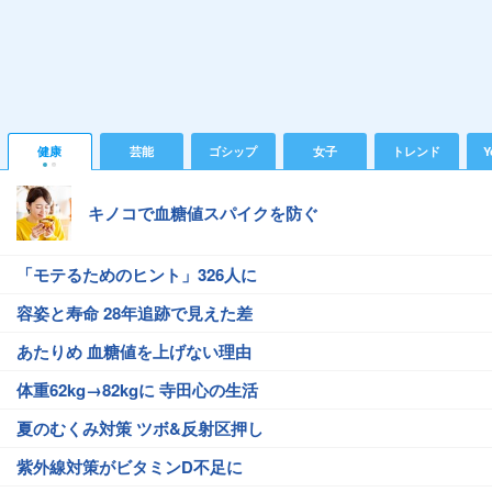
健康
芸能
ゴシップ
女子
トレンド
Y
キノコで血糖値スパイクを防ぐ
「モテるためのヒント」326人に
容姿と寿命 28年追跡で見えた差
あたりめ 血糖値を上げない理由
体重62kg→82kgに 寺田心の生活
夏のむくみ対策 ツボ&反射区押し
紫外線対策がビタミンD不足に