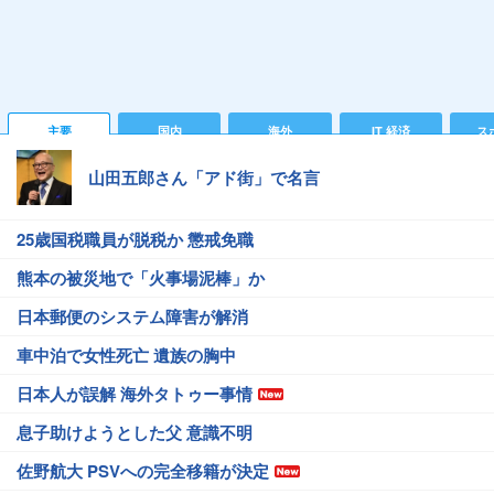
主要
国内
海外
IT 経済
ス
山田五郎さん「アド街」で名言
25歳国税職員が脱税か 懲戒免職
熊本の被災地で「火事場泥棒」か
日本郵便のシステム障害が解消
車中泊で女性死亡 遺族の胸中
日本人が誤解 海外タトゥー事情
息子助けようとした父 意識不明
佐野航大 PSVへの完全移籍が決定