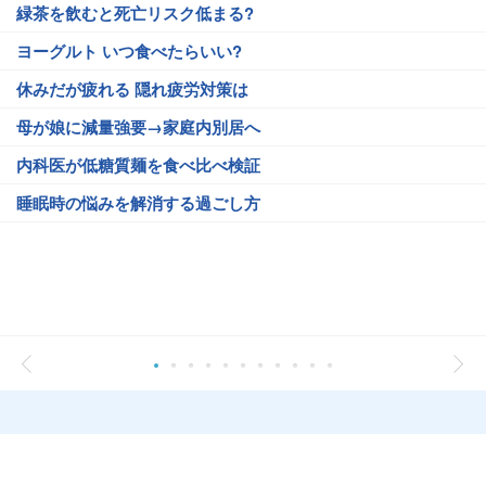
緑茶を飲むと死亡リスク低まる?
ヨーグルト いつ食べたらいい?
休みだが疲れる 隠れ疲労対策は
母が娘に減量強要→家庭内別居へ
内科医が低糖質麺を食べ比べ検証
睡眠時の悩みを解消する過ごし方