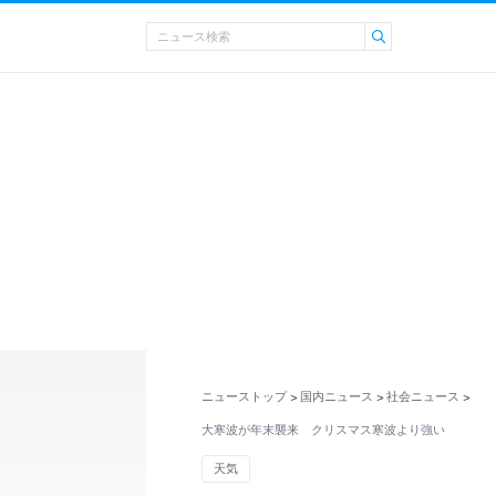
ニューストップ
国内ニュース
社会ニュース
>
>
>
大寒波が年末襲来 クリスマス寒波より強い
天気