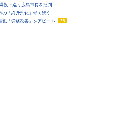
原爆投下巡り広島市長を批判
刑の「終身刑化」傾向続く
竜也「労務改善」をアピール