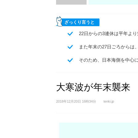
ざっくり言うと
22日からの3連休は平年よ
また年末の27日ごろからは
そのため、日本海側を中心
大寒波が年末襲来
2018年12月20日 16時34分
tenki.jp