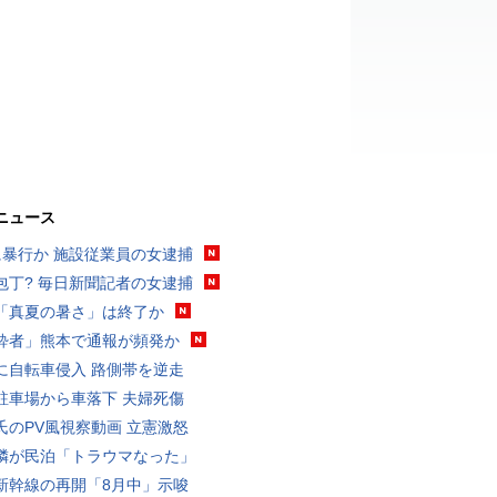
ニュース
に暴行か 施設従業員の女逮捕
包丁? 毎日新聞記者の女逮捕
「真夏の暑さ」は終了か
酔者」熊本で通報が頻発か
に自転車侵入 路側帯を逆走
駐車場から車落下 夫婦死傷
氏のPV風視察動画 立憲激怒
隣が民泊「トラウマなった」
新幹線の再開「8月中」示唆