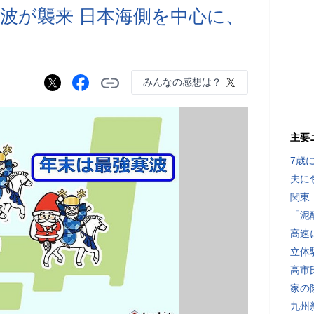
寒波が襲来 日本海側を中心に、
みんなの感想は？
主要
7歳
夫に
関東
「泥
高速
立体
高市
家の
九州