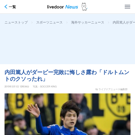
一覧
>
>
>
内田篤人がダ
ニューストップ
スポーツニュース
海外サッカーニュース
内田篤人がダービー完敗に悔しさ露わ「ドルトムン
トのクソったれ」
2015年3月1日 12時34分
写真：SOCCER KING
by ライブドアニュース編集部