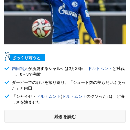
ざっくり言うと
内田篤人
が所属するシャルケは2月28日、
ドルトムント
と対戦
し、0－3で完敗
ダービーでの戦いを振り返り、「シュート数の差もだいぶあっ
た」と内田
「シャイセ・
ドルトムント
(
ドルトムント
のクソったれ)」と悔
しさを滲ませた
続きを読む