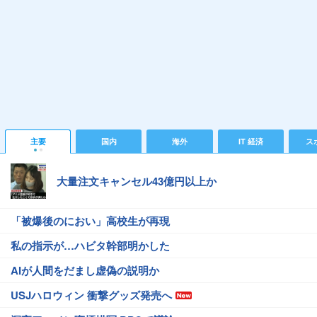
主要
国内
海外
IT 経済
ス
大量注文キャンセル43億円以上か
「被爆後のにおい」高校生が再現
私の指示が…ハビタ幹部明かした
AIが人間をだまし虚偽の説明か
USJハロウィン 衝撃グッズ発売へ