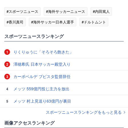
#スポーツニュース
#海外サッカーニュース
#内田篤人
#香川真司
#海外サッカー日本人選手
#ドルトムント
#シャルケ04
スポーツニュースランキング
りくりゅうに「そろそろ飽きた」
1
澤穂希氏 日本サッカー殿堂入り
2
カーボベルデ ブビスタ監督辞任
3
メッツ 559億円投じ主力を放出
4
メッツ 村上見送り63億円が裏目
5
スポーツニュースランキングをもっと見る
画像アクセスランキング