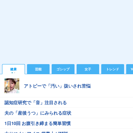
健康
芸能
ゴシップ
女子
トレンド
Y
アトピーで「汚い」扱いされ苦悩
認知症研究で「音」注目される
夫の「産後うつ」にみられる症状
1日10回 お腹引き締まる簡単習慣