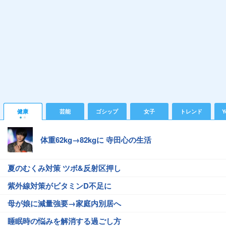
健康
芸能
ゴシップ
女子
トレンド
Y
体重62kg→82kgに 寺田心の生活
夏のむくみ対策 ツボ&反射区押し
紫外線対策がビタミンD不足に
母が娘に減量強要→家庭内別居へ
睡眠時の悩みを解消する過ごし方