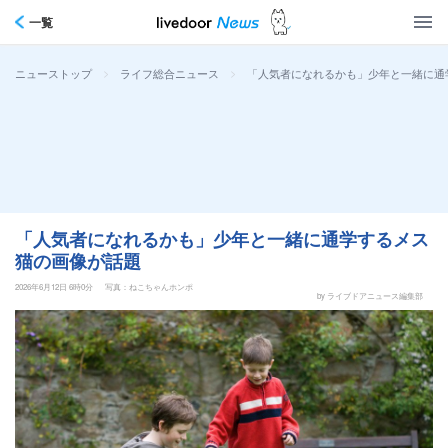
一覧
>
>
「人気者になれるかも」少年と一緒に通
ニューストップ
ライフ総合ニュース
「人気者になれるかも」少年と一緒に通学するメス
猫の画像が話題
2026年6月12日 6時0分
写真：ねこちゃんホンポ
by ライブドアニュース編集部