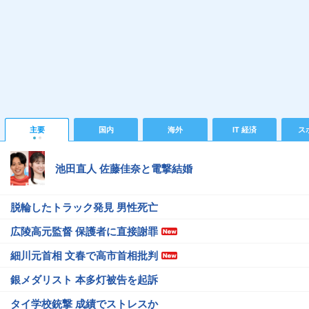
主要
国内
海外
IT 経済
ス
池田直人 佐藤佳奈と電撃結婚
脱輪したトラック発見 男性死亡
広陵高元監督 保護者に直接謝罪
細川元首相 文春で高市首相批判
銀メダリスト 本多灯被告を起訴
タイ学校銃撃 成績でストレスか