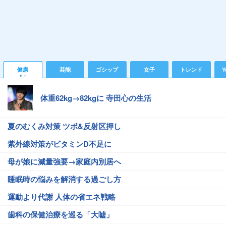
健康
芸能
ゴシップ
女子
トレンド
Y
体重62kg→82kgに 寺田心の生活
夏のむくみ対策 ツボ&反射区押し
紫外線対策がビタミンD不足に
母が娘に減量強要→家庭内別居へ
睡眠時の悩みを解消する過ごし方
運動より代謝 人体の省エネ戦略
歯科の保健治療を巡る「大嘘」