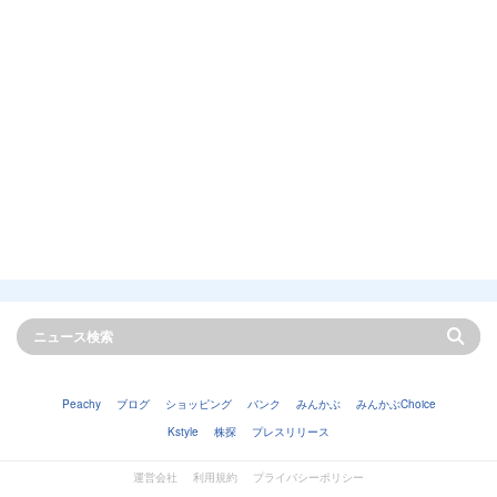
Peachy
ブログ
ショッピング
バンク
みんかぶ
みんかぶChoice
Kstyle
株探
プレスリリース
運営会社
利用規約
プライバシーポリシー