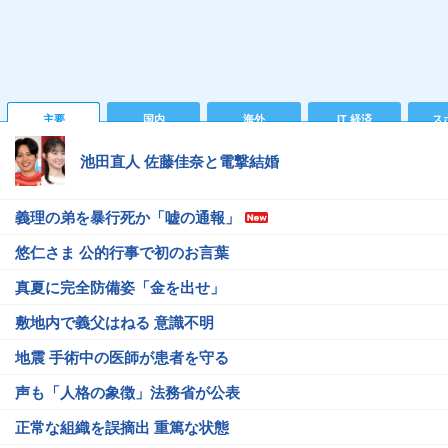
主要
国内
海外
IT 経済
ス
池田直人 佐藤佳奈と電撃結婚
義理の弟を暴行死か「嘘の通報」
悠仁さま 公的行事で初のお言葉
真夏に完全防備姿「金を出せ」
敷地内で義父はねる 意識不明
地震 手術中の医師が患者を守る
声も「人格の象徴」法務省が公表
正常な組織を誤摘出 重篤な状態