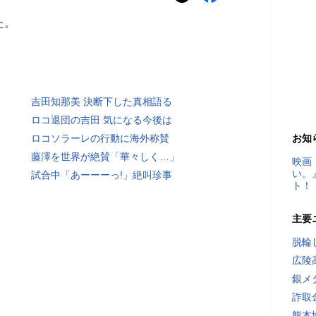
た。
吉田知那美 決断下した真相語る
ロコ退団の吉田 気になる今後は
ロコソラーレの行動に海外称賛
お知
藤澤を世界が絶賛「華々しく…」
映画
い。
試合中「あーーーっ!」絶叫珍事
ト！
主要
脱輪
広陵
銀メ
詐取
熊本