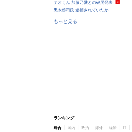
テオくん 加藤乃愛との破局発表
黒木啓司氏 逮捕されていたか
もっと見る
ランキング
総合
国内
政治
海外
経済
IT