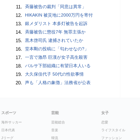
11.
斉藤被告の裁判「同意は異常」
12.
HIKAKIN 被災地に2000万円を寄付
13.
銀メダリスト 本多灯被告を起訴
14.
斉藤被告に懲役7年 無罪主張か
15.
黒木啓司氏 逮捕されていたか
16.
堂本剛の投稿に「匂わせなの?」
17.
一言で激昂 巨漢が女子高生殺害
18.
バルサ下部組織に有望日本人いる
19.
大久保佳代子 50代の性欲事情
20.
声も「人格の象徴」法務省が公表
スポーツ
芸能
女子
海外サッカー
芸能総合
恋愛
日本代表
音楽
ライフスタイル
Jリーグ
韓流
ファッション