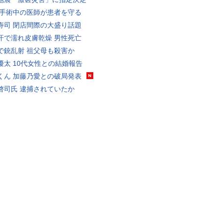
 手術中の医師が患者を守る
寿司 閉店間際の大盛り話題
汗で濡れ皮膚乾燥 男性死亡
で銃乱射 祖父母も殺害か
優太 10代女性との結婚報告
くん 加藤乃愛との破局発表
啓司氏 逮捕されていたか