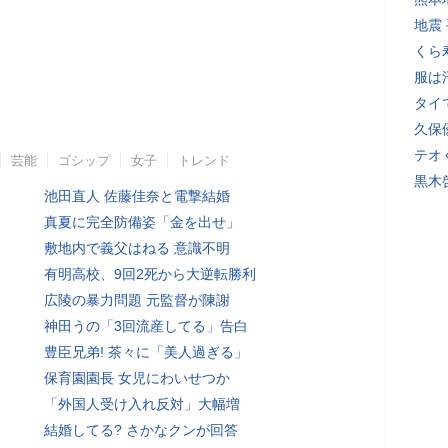
地震
くら
服は
タイ
久保
テオ
芸能
ゴシップ
女子
トレンド
黒木
池田直人 佐藤佳奈と電撃結婚
真夏に完全防備姿「金を出せ」
敷地内で義父はねる 意識不明
有明高校、9回2死から大逆転勝利
広陵の暴力問題 元監督が陳謝
神田うの「3回流産してる」告白
豊臣兄弟! 茶々に「美人過ぎる」
保育園園長 女児にわいせつか
「外国人受け入れ反対」大幅増
結婚してる? さかなクンが回答