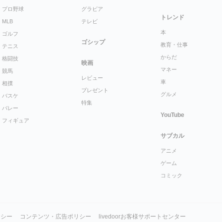
プロ野球
グラビア
トレンド
MLB
テレビ
本
ゴルフ
ゴシップ
教育・仕事
テニス
からだ
格闘技
映画
マネー
競馬
レビュー
車
相撲
プレゼント
グルメ
バスケ
特集
バレー
YouTube
フィギュア
サブカル
アニメ
ゲーム
コミック
リシー
コンテンツ・広告ポリシー
livedoorお客様サポートセンター