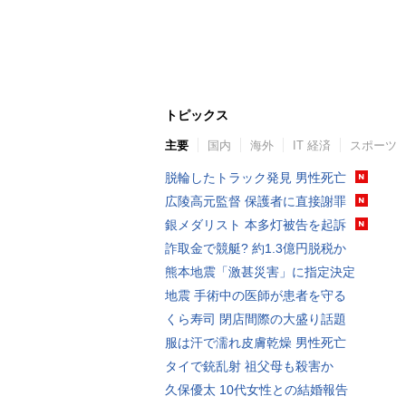
トピックス
主要
国内
海外
IT 経済
スポーツ
脱輪したトラック発見 男性死亡
広陵高元監督 保護者に直接謝罪
銀メダリスト 本多灯被告を起訴
詐取金で競艇? 約1.3億円脱税か
熊本地震「激甚災害」に指定決定
地震 手術中の医師が患者を守る
くら寿司 閉店間際の大盛り話題
服は汗で濡れ皮膚乾燥 男性死亡
タイで銃乱射 祖父母も殺害か
久保優太 10代女性との結婚報告