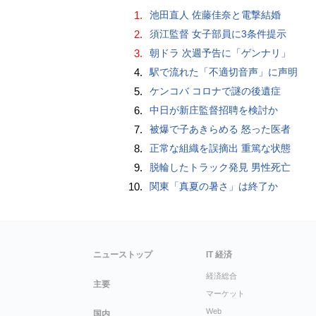
1.
池田直人 佐藤佳奈と電撃結婚
2.
須江監督 女子部員に3条件提示
3.
朝ドラ 次週予告に「ゲンナリ」
4.
駅で流れた「不適切音声」に声明
5.
ケンコバ コロナで謎の後遺症
6.
中日が新庄監督招聘を検討か
7.
被爆で子あきらめる 怒った医者
8.
正常な組織を誤摘出 重篤な状態
9.
脱輪したトラック発見 男性死亡
10.
関東「真夏の暑さ」は終了か
ニューストップ
IT 経済
経済総合
主要
マーケット
Web
国内