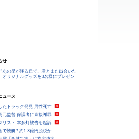
らせ
『あの星が降る丘で、君とまた出会いた
』オリジナルグッズを3名様にプレゼン
ニュース
したトラック発見 男性死亡
高元監督 保護者に直接謝罪
ダリスト 本多灯被告を起訴
金で競艇? 約1.3億円脱税か
地震「激甚災害」に指定決定