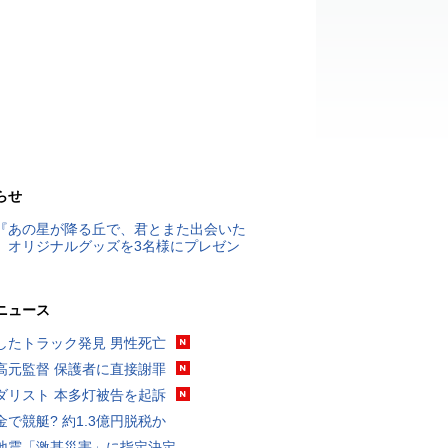
らせ
『あの星が降る丘で、君とまた出会いた
』オリジナルグッズを3名様にプレゼン
ニュース
したトラック発見 男性死亡
高元監督 保護者に直接謝罪
ダリスト 本多灯被告を起訴
金で競艇? 約1.3億円脱税か
地震「激甚災害」に指定決定