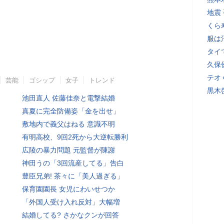
地震
くら
服は
タイ
久保
テオ
芸能
ゴシップ
女子
トレンド
黒木
池田直人 佐藤佳奈と電撃結婚
真夏に完全防備姿「金を出せ」
敷地内で義父はねる 意識不明
有明高校、9回2死から大逆転勝利
広陵の暴力問題 元監督が陳謝
神田うの「3回流産してる」告白
豊臣兄弟! 茶々に「美人過ぎる」
保育園園長 女児にわいせつか
「外国人受け入れ反対」大幅増
結婚してる? さかなクンが回答