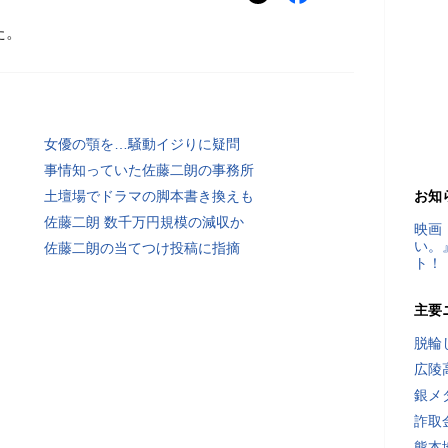
た。
女優の顎を…騒動イジりに疑問
事情知っていた佐藤二朗の事務所
土壇場でドラマの脚本書き換えも
お知
佐藤二朗 数千万円規模の減収か
映画
い。
佐藤二朗の当てつけ投稿に指摘
ト！
主要
脱輪
広陵
銀メ
詐取
熊本