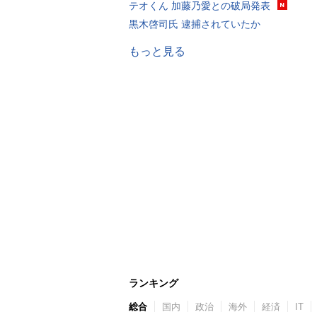
テオくん 加藤乃愛との破局発表
黒木啓司氏 逮捕されていたか
もっと見る
ランキング
総合
国内
政治
海外
経済
IT