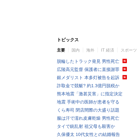
トピックス
主要
国内
海外
IT 経済
スポーツ
脱輪したトラック発見 男性死亡
広陵高元監督 保護者に直接謝罪
銀メダリスト 本多灯被告を起訴
詐取金で競艇? 約1.3億円脱税か
熊本地震「激甚災害」に指定決定
地震 手術中の医師が患者を守る
くら寿司 閉店間際の大盛り話題
服は汗で濡れ皮膚乾燥 男性死亡
タイで銃乱射 祖父母も殺害か
久保優太 10代女性との結婚報告