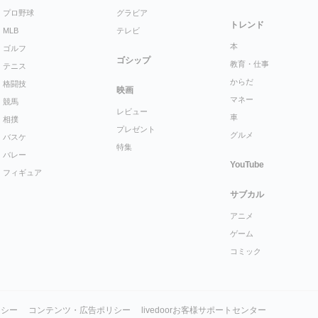
プロ野球
グラビア
トレンド
MLB
テレビ
本
ゴルフ
ゴシップ
教育・仕事
テニス
からだ
格闘技
映画
マネー
競馬
レビュー
車
相撲
プレゼント
グルメ
バスケ
特集
バレー
YouTube
フィギュア
サブカル
アニメ
ゲーム
コミック
リシー
コンテンツ・広告ポリシー
livedoorお客様サポートセンター