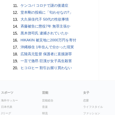
11.
ケンコバ コロナで謎の後遺症
12.
堂本剛の投稿に「匂わせなの?」
13.
大久保佳代子 50代の性欲事情
14.
斉藤被告に懲役7年 無罪主張か
15.
黒木啓司氏 逮捕されていたか
16.
HIKAKIN 被災地に2000万円を寄付
17.
沖縄移住 1年住んで分かった現実
18.
広陵高元監督 保護者に直接謝罪
19.
一言で激昂 巨漢が女子高生殺害
20.
ヒコロヒー 割引お握り買わない
スポーツ
芸能
女子
海外サッカー
芸能総合
恋愛
日本代表
音楽
ライフスタイル
Jリーグ
韓流
ファッション