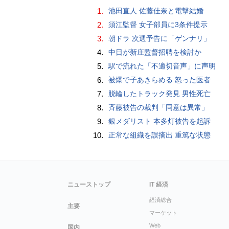
1.
池田直人 佐藤佳奈と電撃結婚
2.
須江監督 女子部員に3条件提示
3.
朝ドラ 次週予告に「ゲンナリ」
4.
中日が新庄監督招聘を検討か
5.
駅で流れた「不適切音声」に声明
6.
被爆で子あきらめる 怒った医者
7.
脱輪したトラック発見 男性死亡
8.
斉藤被告の裁判「同意は異常」
9.
銀メダリスト 本多灯被告を起訴
10.
正常な組織を誤摘出 重篤な状態
ニューストップ
IT 経済
経済総合
主要
マーケット
Web
国内