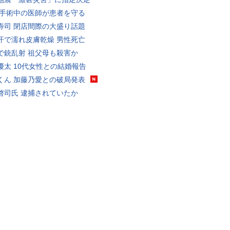
 手術中の医師が患者を守る
寿司 閉店間際の大盛り話題
汗で濡れ皮膚乾燥 男性死亡
で銃乱射 祖父母も殺害か
優太 10代女性との結婚報告
くん 加藤乃愛との破局発表
啓司氏 逮捕されていたか