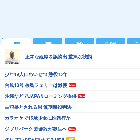
主要
国内
海外
IT 経済
ス
正常な組織を誤摘出 重篤な状態
少年19人にわいせつ 懲役15年
台風13号 桜島フェリーは減便
沖縄などでJAPANローミング提供
主犯格とされる男 無期懲役判決
カラオケで15歳少女に性暴行か
ジブリパーク 新施設が誕生へ
注目 古いPCが復活するUSB