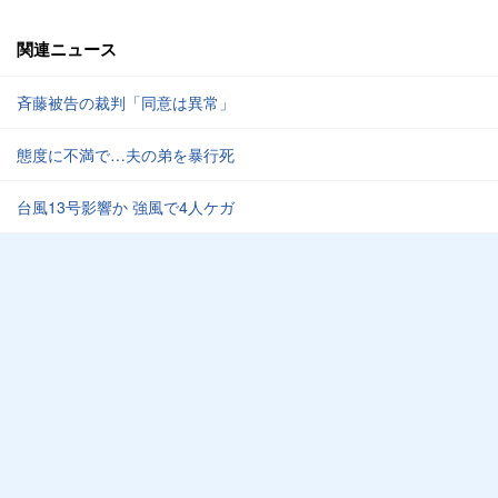
関連ニュース
斉藤被告の裁判「同意は異常」
態度に不満で…夫の弟を暴行死
台風13号影響か 強風で4人ケガ