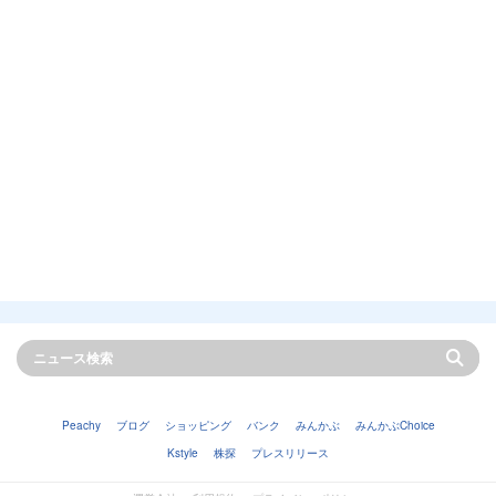
Peachy
ブログ
ショッピング
バンク
みんかぶ
みんかぶChoice
Kstyle
株探
プレスリリース