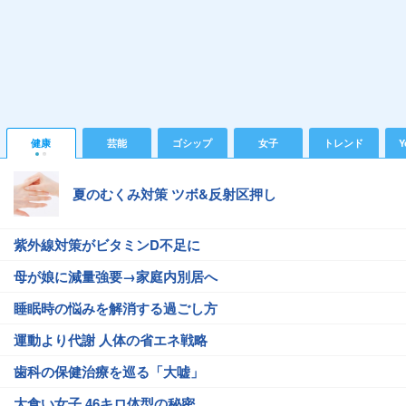
健康
芸能
ゴシップ
女子
トレンド
Y
夏のむくみ対策 ツボ&反射区押し
紫外線対策がビタミンD不足に
母が娘に減量強要→家庭内別居へ
睡眠時の悩みを解消する過ごし方
運動より代謝 人体の省エネ戦略
歯科の保健治療を巡る「大嘘」
大食い女子 46キロ体型の秘密