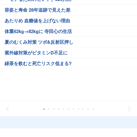
容姿と寿命 28年追跡で見えた差
あたりめ 血糖値を上げない理由
体重62kg→82kgに 寺田心の生活
夏のむくみ対策 ツボ&反射区押し
紫外線対策がビタミンD不足に
緑茶を飲むと死亡リスク低まる?