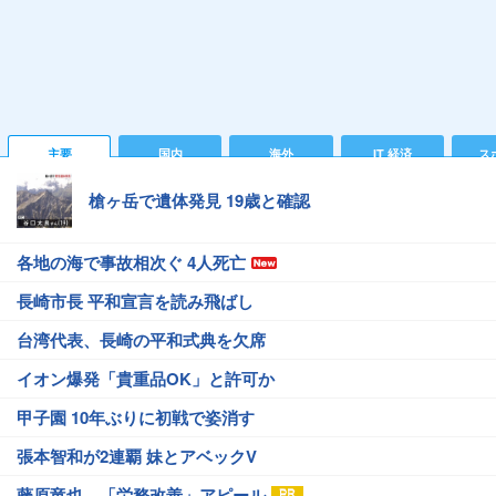
主要
国内
海外
IT 経済
ス
槍ヶ岳で遺体発見 19歳と確認
各地の海で事故相次ぐ 4人死亡
長崎市長 平和宣言を読み飛ばし
台湾代表、長崎の平和式典を欠席
イオン爆発「貴重品OK」と許可か
甲子園 10年ぶりに初戦で姿消す
張本智和が2連覇 妹とアベックV
藤原竜也、「労務改善」アピール