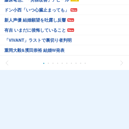
ドン小西「いつ心臓止まっても」
新人声優 結婚願望を吐露し反響
有吉 いまだに後悔していること
「VIVANT」ラストで裏切り者判明
重岡大毅&濱田崇裕 結婚W発表