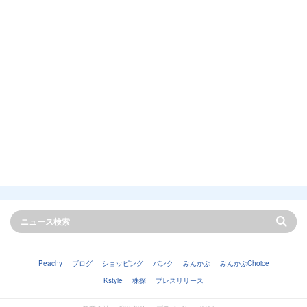
Peachy
ブログ
ショッピング
バンク
みんかぶ
みんかぶChoice
Kstyle
株探
プレスリリース