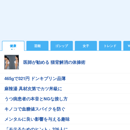
健康
芸能
ゴシップ
女子
トレンド
Y
医師が勧める 猫背解消の体操術
465gで321円 ドンキプリン品薄
麻辣湯 具材次第でカツ丼級に
うつ病患者の本音とNGな接し方
キノコで血糖値スパイクを防ぐ
メンタルに良い影響を与える趣味
「モテるためのヒント」326人に