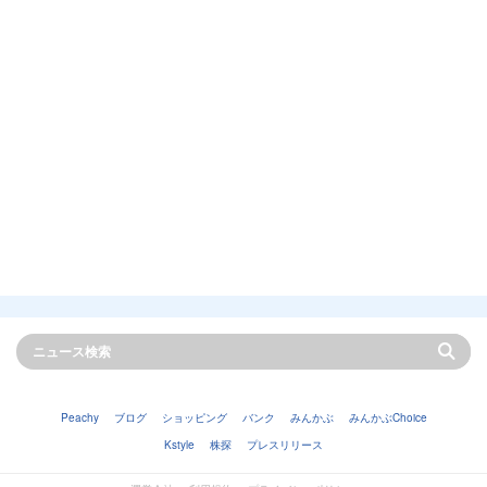
Peachy
ブログ
ショッピング
バンク
みんかぶ
みんかぶChoice
Kstyle
株探
プレスリリース