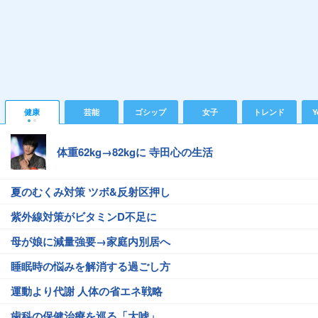
健康
芸能
ゴシップ
女子
トレンド
Y
体重62kg→82kgに 寺田心の生活
夏のむくみ対策 ツボ&反射区押し
紫外線対策がビタミンD不足に
母が娘に減量強要→家庭内別居へ
睡眠時の悩みを解消する過ごし方
運動より代謝 人体の省エネ戦略
歯科の保健治療を巡る「大嘘」