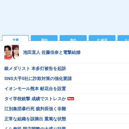
主要
国内
海外
IT 経済
ス
池田直人 佐藤佳奈と電撃結婚
銀メダリスト 本多灯被告を起訴
SNS大手5社に詐欺対策の強化要請
イオンモール熊本 献花台を設置
タイ学校銃撃 成績でストレスか
江別集団暴行死 裁判長強く非難
正常な組織を誤摘出 重篤な状態
くら寿司 閉店間際の大盛り話題