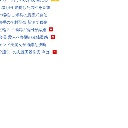
120万円 豊胸した男性を直撃
の犠牲に 米兵の慰霊式開催
騎手の今村聖奈 新潟で負傷
五輪スノボ銅の冨田が結婚
FA会長 愛人へ多額の金銭疑惑
ェンド美魔女が過酷な決断
介護5」の志茂田景樹氏 今は