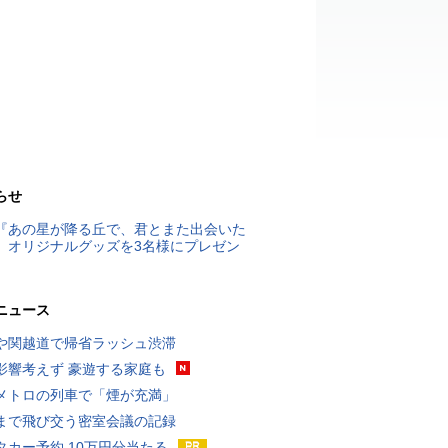
らせ
『あの星が降る丘で、君とまた出会いた
』オリジナルグッズを3名様にプレゼン
ニュース
や関越道で帰省ラッシュ渋滞
影響考えず 豪遊する家庭も
メトロの列車で「煙が充満」
まで飛び交う密室会議の記録
タカー予約 10万円分当たる