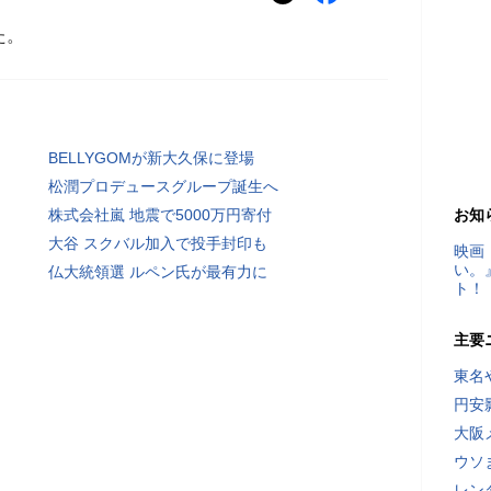
た。
BELLYGOMが新大久保に登場
松潤プロデュースグループ誕生へ
株式会社嵐 地震で5000万円寄付
お知
大谷 スクバル加入で投手封印も
映画
い。
仏大統領選 ルペン氏が最有力に
ト！
主要
東名
円安
大阪
ウソ
レン