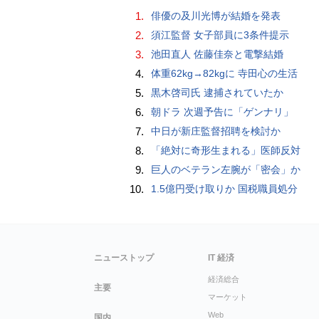
1.
俳優の及川光博が結婚を発表
2.
須江監督 女子部員に3条件提示
3.
池田直人 佐藤佳奈と電撃結婚
4.
体重62kg→82kgに 寺田心の生活
5.
黒木啓司氏 逮捕されていたか
6.
朝ドラ 次週予告に「ゲンナリ」
7.
中日が新庄監督招聘を検討か
8.
「絶対に奇形生まれる」医師反対
9.
巨人のベテラン左腕が「密会」か
10.
1.5億円受け取りか 国税職員処分
ニューストップ
IT 経済
経済総合
主要
マーケット
Web
国内