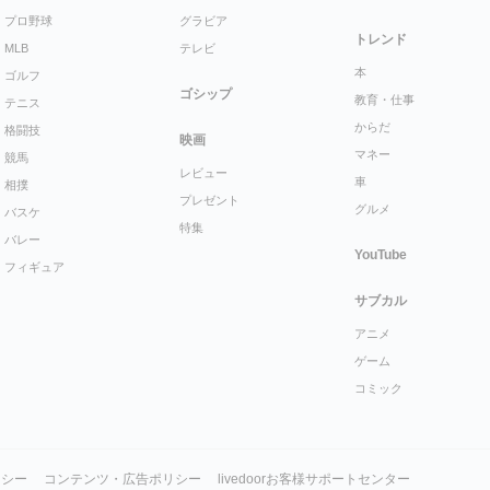
プロ野球
グラビア
トレンド
MLB
テレビ
本
ゴルフ
ゴシップ
教育・仕事
テニス
からだ
格闘技
映画
マネー
競馬
レビュー
車
相撲
プレゼント
グルメ
バスケ
特集
バレー
YouTube
フィギュア
サブカル
アニメ
ゲーム
コミック
リシー
コンテンツ・広告ポリシー
livedoorお客様サポートセンター