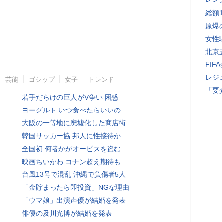
総額
原爆
女性
北京
FI
レジ
芸能
ゴシップ
女子
トレンド
「要
若手だらけの巨人がV争い 困惑
ヨーグルト いつ食べたらいいの
大阪の一等地に廃墟化した商店街
韓国サッカー協 邦人に性接待か
全国初 何者かがオービスを盗む
映画ちいかわ コナン超え期待も
台風13号で混乱 沖縄で負傷者5人
「金貯まったら即投資」NGな理由
「ウマ娘」出演声優が結婚を発表
俳優の及川光博が結婚を発表