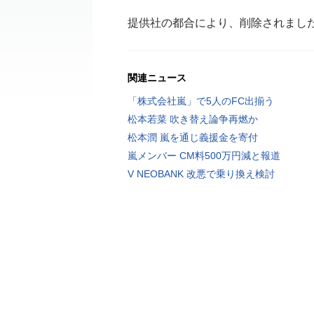
提供社の都合により、削除されまし
関連ニュース
「株式会社嵐」で5人のFC出揃う
松本若菜 吹き替え論争再燃か
松本潤 嵐を通じ義援金を寄付
嵐メンバー CM料500万円減と報道
V NEOBANK 改悪で乗り換え検討