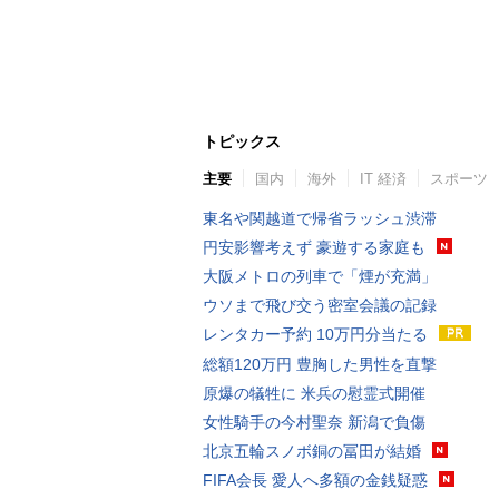
トピックス
主要
国内
海外
IT 経済
スポーツ
東名や関越道で帰省ラッシュ渋滞
円安影響考えず 豪遊する家庭も
大阪メトロの列車で「煙が充満」
ウソまで飛び交う密室会議の記録
レンタカー予約 10万円分当たる
総額120万円 豊胸した男性を直撃
原爆の犠牲に 米兵の慰霊式開催
女性騎手の今村聖奈 新潟で負傷
北京五輪スノボ銅の冨田が結婚
FIFA会長 愛人へ多額の金銭疑惑