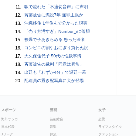
11.
駅で流れた「不適切音声」に声明
12.
斉藤被告に懲役7年 無罪主張か
13.
沖縄移住 1年住んで分かった現実
14.
「売り方汚すぎ」Number_iに落胆
15.
被爆で子あきらめる 怒った医者
16.
コンビニの割引おにぎり買わぬ訳
17.
大久保佳代子 50代の性欲事情
18.
斉藤被告の裁判「同意は異常」
19.
出廷も「わずか4分」で退廷一幕
20.
配達員の置き配写真に犬が登場
スポーツ
芸能
女子
海外サッカー
芸能総合
恋愛
日本代表
音楽
ライフスタイル
Jリーグ
韓流
ファッション