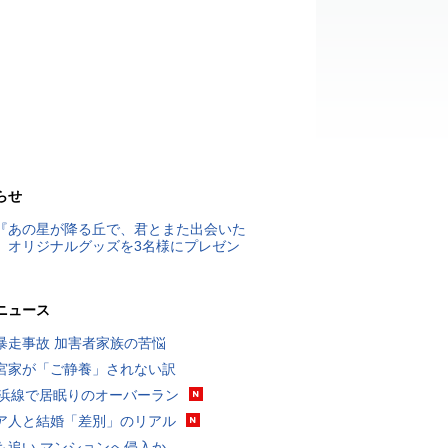
らせ
『あの星が降る丘で、君とまた出会いた
』オリジナルグッズを3名様にプレゼン
ニュース
暴走事故 加害者家族の苦悩
宮家が「ご静養」されない訳
横浜線で居眠りのオーバーラン
ア人と結婚「差別」のリアル
も追い マンションへ侵入か