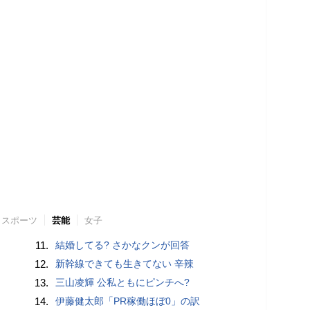
スポーツ
芸能
女子
11.
結婚してる? さかなクンが回答
12.
新幹線できても生きてない 辛辣
13.
三山凌輝 公私ともにピンチへ?
14.
伊藤健太郎「PR稼働ほぼ0」の訳