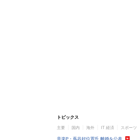
トピックス
主要
国内
海外
IT 経済
スポーツ
音楽P・蔦谷好位置氏 離婚を公表