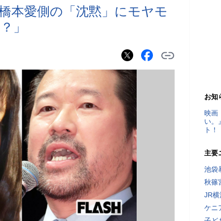
橋本愛側の「沈黙」にモヤモ
？」
お知
映画
い。
ト！
主要
池袋
秋篠
JR
ケニ
子ど