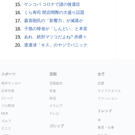
15.
ケンコバ コロナで謎の後遺症
16.
くら寿司 閉店間際の大盛り話題
17.
森喜朗氏の「影響力」が減退か
18.
子孫の帰省が「しんどい」と本音
19.
あれ、絶対マツコだよね? 赤裸々
20.
渡邊渚「キス」のヤジでパニック
スポーツ
芸能
女子
海外サッカー
芸能総合
恋愛
日本代表
音楽
ライフスタイル
Jリーグ
韓流
ファッション
プロ野球
グラビア
トレンド
MLB
テレビ
本
ゴルフ
ゴシップ
教育・仕事
テニス
からだ