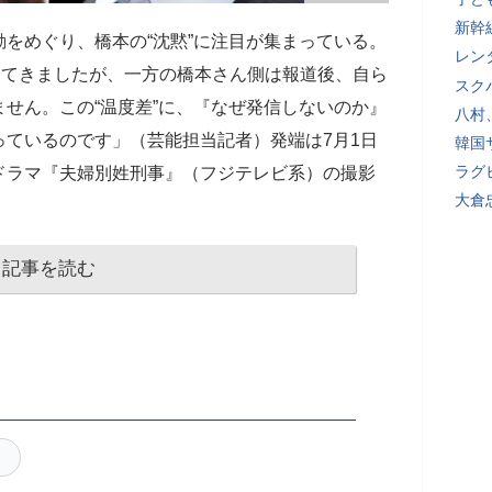
新幹
をめぐり、橋本の“沈黙”に注目が集まっている。
レン
けてきましたが、一方の橋本さん側は報道後、自ら
スク
せん。この“温度差”に、『なぜ発信しないのか』
八村
ているのです」（芸能担当記者）発端は7月1日
韓国
ラグ
ドラマ『夫婦別姓刑事』（フジテレビ系）の撮影
大倉
記事を読む