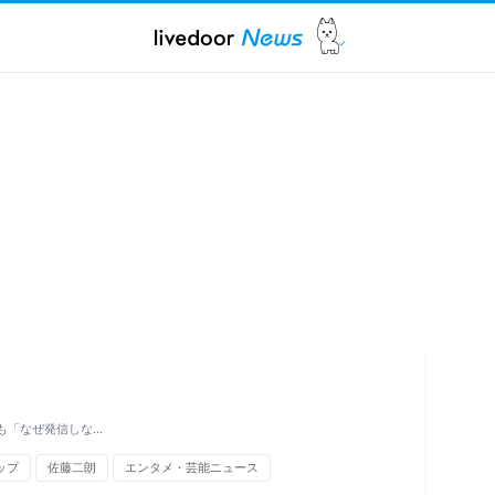
も「なぜ発信しな…
ップ
佐藤二朗
エンタメ・芸能ニュース