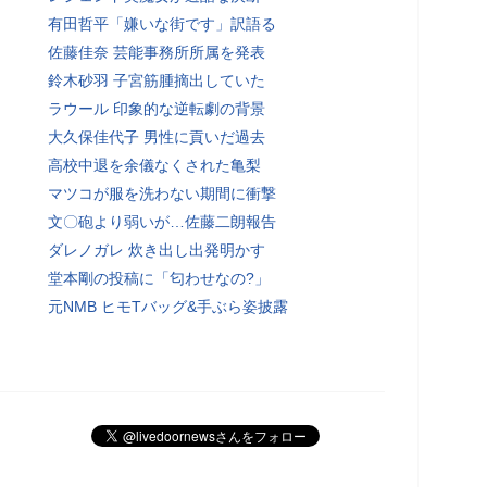
有田哲平「嫌いな街です」訳語る
佐藤佳奈 芸能事務所所属を発表
鈴木砂羽 子宮筋腫摘出していた
ラウール 印象的な逆転劇の背景
大久保佳代子 男性に貢いだ過去
高校中退を余儀なくされた亀梨
マツコが服を洗わない期間に衝撃
文〇砲より弱いが…佐藤二朗報告
ダレノガレ 炊き出し出発明かす
堂本剛の投稿に「匂わせなの?」
元NMB ヒモTバッグ&手ぶら姿披露