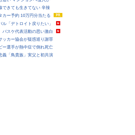
線できても生きてない 辛辣
タカー予約 10万円分当たる
バル「デトロイト戻りたい」
、バスケ代表活動の思い激白
サッカー協会が疑惑巡り謝罪
ビー選手が熱中症で倒れ死亡
忠義「鳥貴族」実父と初共演