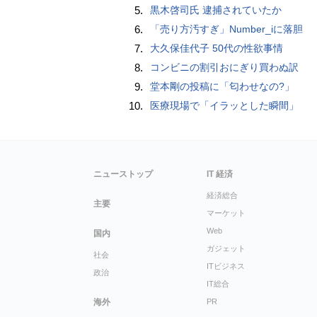
5.
黒木啓司氏 逮捕されていたか
6.
「売り方汚すぎ」Number_iに落胆
7.
大久保佳代子 50代の性欲事情
8.
コンビニの割引おにぎり買わぬ訳
9.
堂本剛の投稿に「匂わせなの?」
10.
医療現場で「イラッとした瞬間」
ニューストップ
IT 経済
経済総合
主要
マーケット
Web
国内
ガジェット
社会
ITビジネス
政治
IT総合
海外
PR