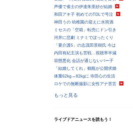
声優で雀士の伊達朱里紗が結婚
和田アキ子 初めてのTDLで号泣
神田うの 幼稚園の迎えに水筒酒
ミセスの「空箱」転売にドン引き
河井に悲劇 ミナミでぼったくり
「要介護5」の志茂田景樹氏 今は
内田有紀主演も苦戦…視聴率半減
容態悪化 会話が通じないパー子
「結婚してくれ」鶴瓶が公開求婚
体重62kg→82kgに 寺田心の生活
ロケでの無断撮影に女性アナ苦言
もっと見る
ライブドアニュースを読もう！