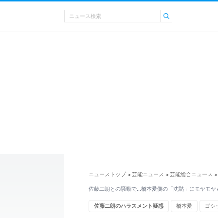
ニューストップ
芸能ニュース
芸能総合ニュース
>
>
>
佐藤二朗との騒動で…橋本愛側の「沈黙」にモヤモヤ
佐藤二朗のハラスメント疑惑
橋本愛
ゴシ