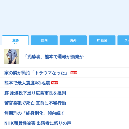
主要
国内
海外
IT 経済
ス
「泥酔者」熊本で通報が頻発か
家の隣が民泊「トラウマなった」
熊本で最大震度4の地震
露 原爆投下巡り広島市長を批判
警官発砲で死亡 直前に不審行動
無期刑の「終身刑化」傾向続く
NHK職員性被害 出演者に怒りの声