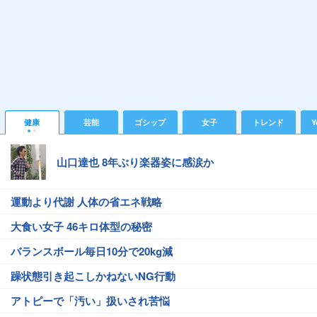
健康
芸能
ゴシップ
女子
トレンド
Y
山口達也 8年ぶり楽器姿に感涙か
運動より代謝 人体の省エネ戦略
大食い女子 46キロ体型の秘密
バランスボール毎日10分で20kg減
躁状態引き起こしかねないNG行動
アトピーで「汚い」扱いされ苦悩