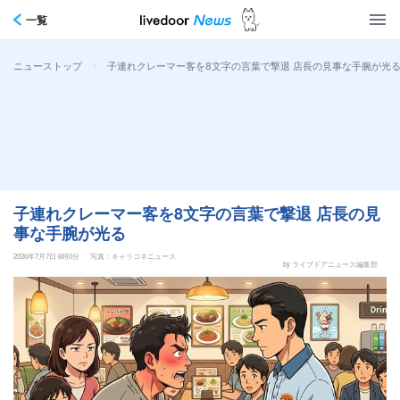
一覧
>
子連れクレーマー客を8文字の言葉で撃退 店長の見事な手腕が光
ニューストップ
子連れクレーマー客を8文字の言葉で撃退 店長の見
事な手腕が光る
2026年7月7日 6時0分
写真：キャリコネニュース
by ライブドアニュース編集部